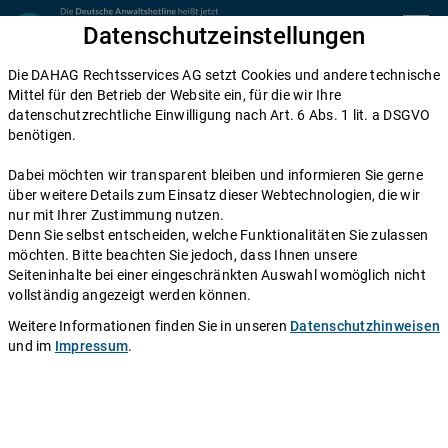
Zum Inhalt springen
Datenschutzeinstellungen
menu
Die DAHAG Rechtsservices AG setzt Cookies und andere technische
Kündigung Mietvertrag
Mittel für den Betrieb der Website ein, für die wir Ihre
datenschutzrechtliche Einwilligung nach Art. 6 Abs. 1 lit. a DSGVO
Kündigung durch den Vermieter:
benötigen.
Welche Möglichkeiten habe ich als
Dabei möchten wir transparent bleiben und informieren Sie gerne
Mieter?
über weitere Details zum Einsatz dieser Webtechnologien, die wir
nur mit Ihrer Zustimmung nutzen.
Denn Sie selbst entscheiden, welche Funktionalitäten Sie zulassen
Einen Anwalt fragen
möchten. Bitte beachten Sie jedoch, dass Ihnen unsere
Seiteninhalte bei einer eingeschränkten Auswahl womöglich nicht
Eine Kündigung, die ins Haus flattert – der
vollständig angezeigt werden können.
bevorstehende Verlust des Lebensmittelpunktes ist für
Weitere Informationen finden Sie in unseren
Datenschutzhinweisen
viele Mieter der wahr gewordene Albtraum. Hier lohnt
und im
Impressum
.
es sich jedoch, genauer hinzusehen: Denn da die
gesetzlichen Regelungen in Deutschland vor allem auf
den Schutz des Mieters ausgelegt sind, genügt eine