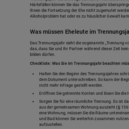
Härtefällen können Sie das Trennungsjahr überspringe
Ihnen die Fortsetzung der Ehe nicht zugemutet werde
Alkoholproblem hat oder es zu häuslicher Gewalt kam
Was müssen Eheleute im Trennungsj
Das Trennungsjahr sieht die sogenannte „Trennung vo
das, dass Sie und Ihr Partner während dieser Zeit ke
bilden dürfen.
Checkliste: Was Sie im Trennungsjahr beachten mü
Halten Sie den Beginn des Trennungsjahres schrif
dem Dokument unterschreiben. So kann der Begi
nicht mehr infrage gestellt werden.
Eröffnen Sie getrennte Konten und lösen Sie die
Sorgen Sie für eine räumliche Trennung. Es ist d
aus der gemeinsamen Wohnung auszieht (§ 1567 A
eine Wohnung, müssen Sie die Räume untereinan
und Bad können Sie weiterhin zusammen nutzen. E
aufzustellen.