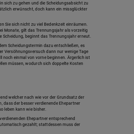
 in sich zu gehen und die Scheidungsabsicht zu
tzlich erwünscht, doch kann ein missglückter
n Sie sich nicht zu viel Bedenkzeit einräumen.
i Monate, gilt das Trennungsjahr als vorzeitig
ie Scheidung, beginnt das Trennungsjahr erneut.
r dem Scheidungstermin dazu entschließen, es
der Versöhnungsversuch dann nur wenige Tage
l noch einmal von vorne beginnen. Ärgerlich ist
ellen müssen, wodurch sich doppelte Kosten
rend welcher nach wie vor der Grundsatz der
ein, dass der besser verdienende Ehepartner
so leben kann wie bisher.
r verdienenden Ehepartner entsprechend
 automatisch gezahlt; stattdessen muss der