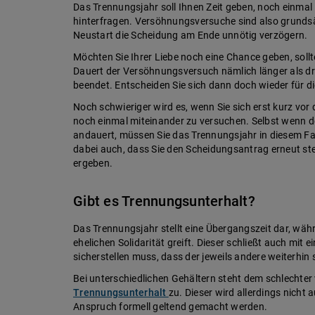
Das Trennungsjahr soll Ihnen Zeit geben, noch einmal
hinterfragen. Versöhnungsversuche sind also grundsä
Neustart die Scheidung am Ende unnötig verzögern.
Möchten Sie Ihrer Liebe noch eine Chance geben, sollte
Dauert der Versöhnungsversuch nämlich länger als dre
beendet. Entscheiden Sie sich dann doch wieder für d
Noch schwieriger wird es, wenn Sie sich erst kurz vo
noch einmal miteinander zu versuchen. Selbst wenn 
andauert, müssen Sie das Trennungsjahr in diesem Fal
dabei auch, dass Sie den Scheidungsantrag erneut st
ergeben.
Gibt es Trennungsunterhalt?
Das Trennungsjahr stellt eine Übergangszeit dar, wäh
ehelichen Solidarität greift. Dieser schließt auch mit 
sicherstellen muss, dass der jeweils andere weiterhin 
Bei unterschiedlichen Gehältern steht dem schlechte
Trennungsunterhalt
zu. Dieser wird allerdings nicht
Anspruch formell geltend gemacht werden.