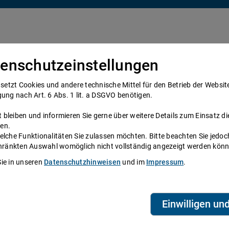
enschutzeinstellungen
Über uns
Anwälte
Telefonanwalt werden
tzt Cookies und andere technische Mittel für den Betrieb der Website e
gung nach Art. 6 Abs. 1 lit. a DSGVO benötigen.
bleiben und informieren Sie gerne über weitere Details zum Einsatz di
ennungsjahr
en.
elche Funktionalitäten Sie zulassen möchten. Bitte beachten Sie jedoc
Rechtsberatung
schränkten Auswahl womöglich nicht vollständig angezeigt werden kön
Sie in unseren
Datenschutzhinweisen
und im
Impressum
.
rtner möglichst schnell wieder getrennte
nicht: Bevor der Scheidungsantrag
T
ächst das sogenannte Trennungsjahr
A
Einwilligen un