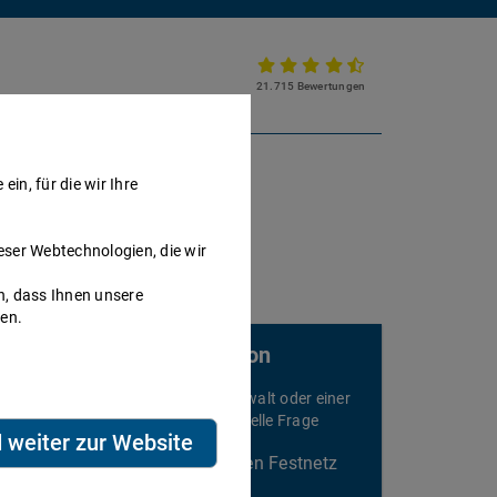
21.715 Bewertungen
Partnerkanzlei werden
in, für die wir Ihre
eser Webtechnologien, die wir
h, dass Ihnen unsere
nen.
Rechtsberatung am Telefon
elefonieren Sie sofort mit einem Anwalt oder einer
nwältin und stellen Sie Ihre individuelle Frage
d weiter zur Website
2,99€/Min aus dem deutschen Festnetz