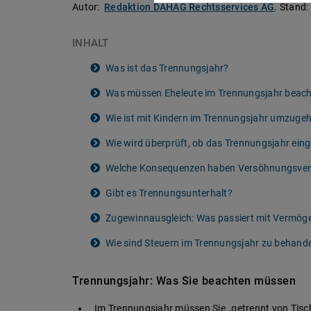
Autor:
Redaktion DAHAG Rechtsservices AG
.
Stand:
INHALT
Was ist das Trennungsjahr?
Was müssen Eheleute im Trennungsjahr beac
Wie ist mit Kindern im Trennungsjahr umzuge
Wie wird überprüft, ob das Trennungsjahr ein
Welche Konsequenzen haben Versöhnungsver
Gibt es Trennungsunterhalt?
Zugewinnausgleich: Was passiert mit Vermög
Wie sind Steuern im Trennungsjahr zu behand
Trennungsjahr: Was Sie beachten müssen
Im Trennungsjahr müssen Sie „getrennt von Tisch 