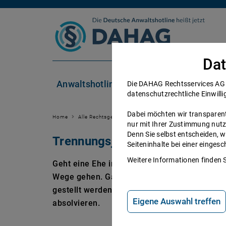
Zum Inhalt springen
Dat
Anwaltshotline
Rechtsgebiete
Die DAHAG Rechtsservices AG se
datenschutzrechtliche Einwilli
Dabei möchten wir transparent 
Home
Alle Rechtsgebiete
Familienrecht
Scheidung
Tr
nur mit Ihrer Zustimmung nutz
Denn Sie selbst entscheiden, w
Trennungsjahr: Infos, Ablauf, 
Seiteninhalte bei einer einge
Weitere Informationen finden 
Geht eine Ehe in die Brüche, wollen beide Pa
Wege gehen. Ganz so einfach ist das jedoch 
gestellt werden kann, müssen Ehepaare zun
Eigene Auswahl treffen
absolvieren.