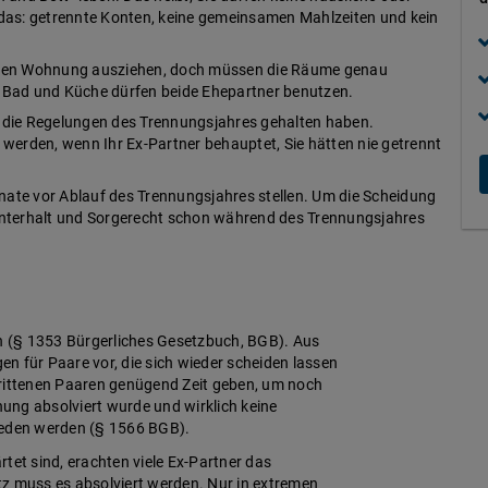
das: getrennte Konten, keine gemeinsamen Mahlzeiten und kein
amen Wohnung ausziehen, doch müssen die Räume genau
 Bad und Küche dürfen beide Ehepartner benutzen.
an die Regelungen des Trennungsjahres gehalten haben.
werden, wenn Ihr Ex-Partner behauptet, Sie hätten nie getrennt
ate vor Ablauf des Trennungsjahres stellen. Um die Scheidung
Unterhalt und Sorgerecht schon während des Trennungsjahres
en (§ 1353 Bürgerliches Gesetzbuch, BGB). Aus
n für Paare vor, die sich wieder scheiden lassen
trittenen Paaren genügend Zeit geben, um noch
nung absolviert wurde und wirklich keine
ieden werden (§ 1566 BGB).
tet sind, erachten viele Ex-Partner das
tz muss es absolviert werden. Nur in extremen