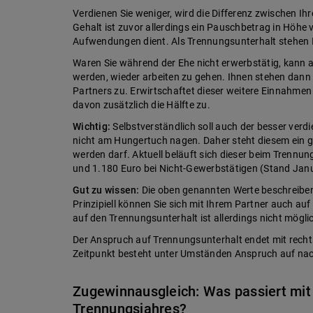
Verdienen Sie weniger, wird die Differenz zwischen Ih
Gehalt ist zuvor allerdings ein Pauschbetrag in Höhe
Aufwendungen dient. Als Trennungsunterhalt stehen I
Waren Sie während der Ehe nicht erwerbstätig, kann 
werden, wieder arbeiten zu gehen. Ihnen stehen dan
Partners zu. Erwirtschaftet dieser weitere Einnahme
davon zusätzlich die Hälfte zu.
Wichtig:
Selbstverständlich soll auch der besser ver
nicht am Hungertuch nagen. Daher steht diesem ein ge
werden darf. Aktuell beläuft sich dieser beim Trennu
und 1.180 Euro bei Nicht-Gewerbstätigen (Stand Jan
Gut zu wissen:
Die oben genannten Werte beschreiben
Prinzipiell können Sie sich mit Ihrem Partner auch auf
auf den Trennungsunterhalt ist allerdings nicht mögli
Der Anspruch auf Trennungsunterhalt endet mit recht
Zeitpunkt besteht unter Umständen Anspruch auf nac
Zugewinnausgleich: Was passiert mi
Trennungsjahres?