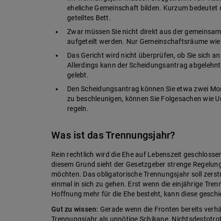
eheliche Gemeinschaft bilden. Kurzum bedeutet 
geteiltes Bett.
Zwar müssen Sie nicht direkt aus der gemeins
aufgeteilt werden. Nur Gemeinschaftsräume wie
Das Gericht wird nicht überprüfen, ob Sie sich 
Allerdings kann der Scheidungsantrag abgelehnt 
gelebt.
Den Scheidungsantrag können Sie etwa zwei Mon
zu beschleunigen, können Sie Folgesachen wie 
regeln.
Was ist das Trennungsjahr?
Rein rechtlich wird die Ehe auf Lebenszeit geschloss
diesem Grund sieht der Gesetzgeber strenge Regelunge
möchten. Das obligatorische Trennungsjahr soll zers
einmal in sich zu gehen. Erst wenn die einjährige Tren
Hoffnung mehr für die Ehe besteht, kann diese gesch
Gut zu wissen:
Gerade wenn die Fronten bereits verhär
Trennungsjahr als unnötige Schikane. Nichtsdestotro