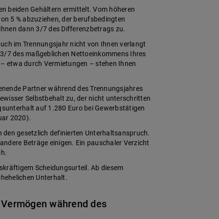
ren beiden Gehältern ermittelt. Vom höheren
 von 5 % abzuziehen, der berufsbedingten
hnen dann 3/7 des Differenzbetrags zu.
auch im Trennungsjahr nicht von Ihnen verlangt
n 3/7 des maßgeblichen Nettoeinkommens Ihres
n – etwa durch Vermietungen – stehen Ihnen
dienende Partner während des Trennungsjahres
wisser Selbstbehalt zu, der nicht unterschritten
ngsunterhalt auf 1.280 Euro bei Gewerbstätigen
uar 2020).
 den gesetzlich definierten Unterhaltsanspruch.
 andere Beträge einigen. Ein pauschaler Verzicht
ch.
skräftigem Scheidungsurteil. Ab diesem
hehelichen Unterhalt.
t Vermögen während des