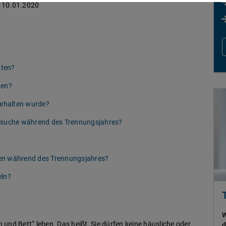
10.01.2020
hten?
hen?
gehalten wurde?
suche während des Trennungsjahres?
en während des Trennungsjahres?
eln?
W
und Bett“ leben. Das heißt, Sie dürfen keine häusliche oder
d