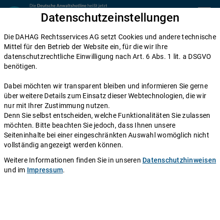
Zum Inhalt springen
Datenschutzeinstellungen
menu
Die DAHAG Rechtsservices AG setzt Cookies und andere technische
Arbeitsrecht
Mittel für den Betrieb der Website ein, für die wir Ihre
datenschutzrechtliche Einwilligung nach Art. 6 Abs. 1 lit. a DSGVO
Schwerbehinderung im Arbeitsrecht
benötigen.
(2025): Rechte und Pflichten
Dabei möchten wir transparent bleiben und informieren Sie gerne
behinderter und gleichgestellter
über weitere Details zum Einsatz dieser Webtechnologien, die wir
nur mit Ihrer Zustimmung nutzen.
Arbeitnehmer
Denn Sie selbst entscheiden, welche Funktionalitäten Sie zulassen
möchten. Bitte beachten Sie jedoch, dass Ihnen unsere
Seiteninhalte bei einer eingeschränkten Auswahl womöglich nicht
Einen Anwalt fragen
vollständig angezeigt werden können.
Zum Schutz und zur Eingliederung behinderter
Weitere Informationen finden Sie in unseren
Datenschutzhinweisen
und im
Impressum
.
Arbeitnehmer spricht der Gesetzgeber ihnen besondere
Rechte zu, darunter Zusatzurlaub,
Sonderkündigungsschutz und ein Mitspracherecht bei
den Arbeitszeiten. Wie genau diese Rechte im