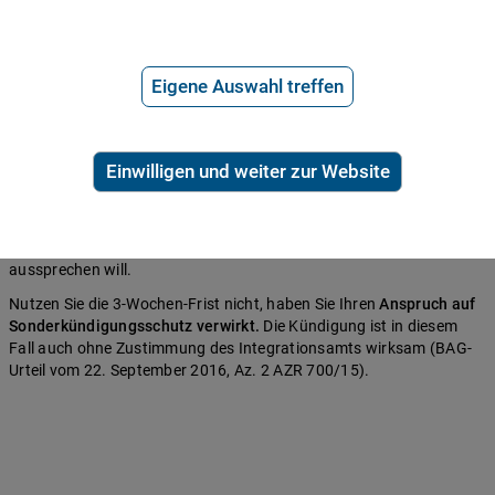
Ihr Arbeitgeber hat Sie nicht nach der Behinderung gefragt und
Sie haben das Thema nie selbst zur Sprache gebracht.
Eigene Auswahl treffen
Wenn Ihr Arbeitgeber Sie nie nach einer Behinderung gefragt hat
und Sie diese auch nicht von sich aus erwähnt haben, können Sie
sich im Falle einer Kündigung dennoch auf Ihren
Sonderkündigungsschutz berufen. Sie haben
nach Zugang des
Einwilligen und weiter zur Website
Kündigungsschreibens drei Wochen Zeit, um Ihren Arbeitgeber
von Ihrer Behinderung in Kenntnis zu setzen.
Danach hat dieser
die Wahl, ob er die Kündigung zurücknimmt oder ob er die
Kündigung mit Zustimmung des Integrationsamts erneut
aussprechen will.
Nutzen Sie die 3-Wochen-Frist nicht, haben Sie Ihren
Anspruch auf
Sonderkündigungsschutz verwirkt.
Die Kündigung ist in diesem
Fall auch ohne Zustimmung des Integrationsamts wirksam (BAG-
Urteil vom 22. September 2016, Az. 2 AZR 700/15).