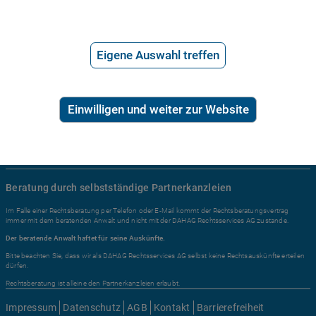
Ratgeber Recht
Arbeitsrecht
Mietrecht
Eigene Auswahl treffen
Familienrecht
Erbrecht
Einwilligen und weiter zur Website
Sozialrecht
Zivilrecht
Alle Rechtsgebiete ...
Beratung durch selbstständige Partnerkanzleien
Im Falle einer Rechtsberatung per Telefon oder E-Mail kommt der Rechtsberatungsvertrag
immer mit dem beratenden Anwalt und nicht mit der DAHAG Rechtsservices AG zustande.
Der beratende Anwalt haftet für seine Auskünfte.
Bitte beachten Sie, dass wir als DAHAG Rechtsservices AG selbst keine Rechtsauskünfte erteilen
dürfen.
Rechtsberatung ist alleine den Partnerkanzleien erlaubt.
Impressum
Datenschutz
AGB
Kontakt
Barrierefreiheit