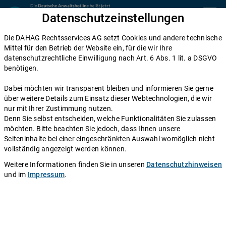
Zum Inhalt springen
Datenschutzeinstellungen
menu
Die DAHAG Rechtsservices AG setzt Cookies und andere technische
Zivilrecht
Mittel für den Betrieb der Website ein, für die wir Ihre
datenschutzrechtliche Einwilligung nach Art. 6 Abs. 1 lit. a DSGVO
Verbindliches Angebot: Wann kommt
benötigen.
ein Vertrag zustande?
Dabei möchten wir transparent bleiben und informieren Sie gerne
über weitere Details zum Einsatz dieser Webtechnologien, die wir
Einen Anwalt fragen
nur mit Ihrer Zustimmung nutzen.
Denn Sie selbst entscheiden, welche Funktionalitäten Sie zulassen
möchten. Bitte beachten Sie jedoch, dass Ihnen unsere
Autor:
Redaktion DAHAG Rechtsservices AG
.
Stand:
31.10.2008
Seiteninhalte bei einer eingeschränkten Auswahl womöglich nicht
vollständig angezeigt werden können.
Häufig hören wir bei Verträgen die Frage, ob diese wirksam
Weitere Informationen finden Sie in unseren
Datenschutzhinweisen
zustande gekommen sind. Ein Vertrag kommt immer durch
und im
Impressum
.
Angebot und Annahme zustande. Grundsätzlich ist jedes
Vertragsangebot, das jemandem persönlich gemacht wird,
verbindlich, es sei denn, die Verbindlichkeit wird ausdrücklich
ausgeschlossen, z. B. durch den Hinweis "Angebot freibleibend".
Werbung, Prospekte etc. enthalten aber kein verbindliches Angebot,