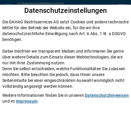
Zum Inhalt springen
Datenschutzeinstellungen
menu
Die DAHAG Rechtsservices AG setzt Cookies und andere technische
Zivilrecht
Mittel für den Betrieb der Website ein, für die wir Ihre
datenschutzrechtliche Einwilligung nach Art. 6 Abs. 1 lit. a DSGVO
Rückübertragung
benötigen.
Dabei möchten wir transparent bleiben und informieren Sie gerne
Einen Anwalt fragen
über weitere Details zum Einsatz dieser Webtechnologien, die wir
nur mit Ihrer Zustimmung nutzen.
Denn Sie selbst entscheiden, welche Funktionalitäten Sie zulassen
Autor:
Redaktion DAHAG Rechtsservices AG
.
Stand:
11.04.2006
möchten. Bitte beachten Sie jedoch, dass Ihnen unsere
Seiteninhalte bei einer eingeschränkten Auswahl womöglich nicht
Rückübertragung - Infos und Rechtsberatung
vollständig angezeigt werden können.
Weitere Informationen finden Sie in unseren
Datenschutzhinweisen
Gegenstand einer Rückübertragung sind Sachen und Waren, die
und im
Impressum
.
möglicherweise auf Grund eines gescheiterten Vertrags zu Unrecht
zunächst übertragen worden sind und an den Übertragenden auf
Grund der Sach- und Rechtslage wieder zurückgegeben werden
müssen.
Rückübertragungsansprüche spielen z.B. eine Rolle bei