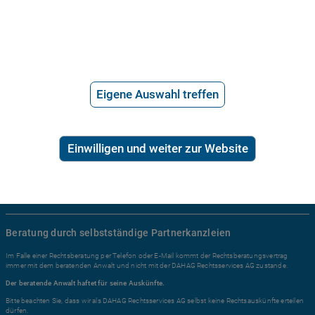
2,99€/Min inkl. USt.
Ratgeber Recht
Arbeitsrecht
Eigene Auswahl treffen
Mietrecht
Familienrecht
Erbrecht
Einwilligen und weiter zur Website
Sozialrecht
Zivilrecht
Alle Rechtsgebiete ...
Beratung durch selbstständige Partnerkanzleien
Im Falle einer Rechtsberatung per Telefon oder E-Mail kommt der Rechtsberatungsvertrag
immer mit dem beratenden Anwalt und nicht mit der DAHAG Rechtsservices AG zustande.
Der beratende Anwalt haftet für seine Auskünfte.
Bitte beachten Sie, dass wir als DAHAG Rechtsservices AG selbst keine Rechtsauskünfte erteilen
dürfen.