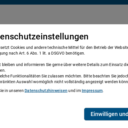
enschutzeinstellungen
Über uns
Anwälte
Telefonanwalt werden
tzt Cookies und andere technische Mittel für den Betrieb der Website e
gung nach Art. 6 Abs. 1 lit. a DSGVO benötigen.
bleiben und informieren Sie gerne über weitere Details zum Einsatz di
ieller Kaufvertrag
en.
elche Funktionalitäten Sie zulassen möchten. Bitte beachten Sie jedoc
ufen und verkaufen Sie rechtssicher
schränkten Auswahl womöglich nicht vollständig angezeigt werden kön
Sie in unseren
Datenschutzhinweisen
und im
Impressum
.
esetzbuch (BGB) schreibt vor, dass erst
T
A
ag über Immobilien wirksam macht.
Einwilligen un
„Ein Vertrag, durch den sich der eine Teil
ück zu übertragen oder zu erwerben,