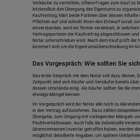
Verkäufer zu vermitteln, offene Fragen zum Kauf zu 
letztendlich den Übergang des Eigentums zu organisier
Kaufvertrag, klärt beide Parteien über dessen Inhalt
Pflichten auf und schickt ihnen den Entwurf vorab zu
einverstanden, wird ein Termin vereinbart, in welchem
Vertragsparteien der Kaufvertrag abgeschlossen und
Notar unterschrieben wird. Nach dem Kauf prüft der N
kümmert sich um die Eigentumsüberschreibung im G
Das Vorgespräch: Wie sollten Sie sich
Das erste Gespräch mit dem Notar soll dazu dienen, D
Zeitpunkt sind sich Käufer und Verkäufer bereits übe
dessen Umstände einig. Als Käufer sollten Sie die Im
etwaige Mängel kennen.
Im Vorgespräch wird der Notar alle noch zu klärende
in den Vertrag aufzunehmen. Dazu zählen beispielswei
Übergabe, zum Umgang mit vorliegenden Mängeln und
Pachtverhältnissen. Auch falls Sie individuelle Verei
übernommenem Inventar getroffen haben, werden die
möglichst detaillierte Angaben, um spätere Unklarhei