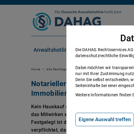
Zum Inhalt springen
Dat
Anwaltshotline
Rechtsgebiete
Die DAHAG Rechtsservices AG se
datenschutzrechtliche Einwilli
Dabei möchten wir transparent 
Home
Alle Rechtsgebiete
Zivilrecht
Kaufvertrag
Notar
nur mit Ihrer Zustimmung nutz
Denn Sie selbst entscheiden, w
Notarieller Kaufvertrag: So ka
Seiteninhalte bei einer einge
Immobilien
Weitere Informationen finden 
Kein Hauskauf ohne Notar: Das Bürgerliche G
das Mitwirken eines Notars einen Kaufvertr
Eigene Auswahl treffen
Festgelegt ist das in § 311 b. Hier heißt es: 
verpflichtet, das Eigentum an einem Grundst