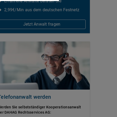
Erfahrene Anwälte beraten Sie
2,99€/Min aus dem deutschen Festnetz
Jetzt Anwalt fragen
Telefonanwalt werden
erden Sie selbstständiger Kooperationsanwalt
er DAHAG Rechtsservices AG: