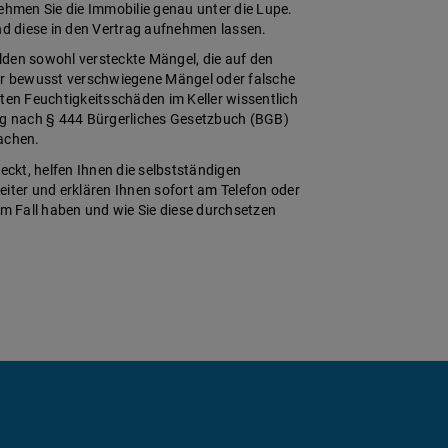
nehmen Sie die Immobilie genau unter die Lupe.
und diese in den Vertrag aufnehmen lassen.
lden sowohl versteckte Mängel, die auf den
fer bewusst verschwiegene Mängel oder falsche
ten Feuchtigkeitsschäden im Keller wissentlich
ung nach § 444 Bürgerliches Gesetzbuch (BGB)
achen.
ckt, helfen Ihnen die selbstständigen
ter und erklären Ihnen sofort am Telefon oder
em Fall haben und wie Sie diese durchsetzen