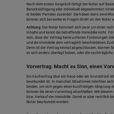
Nach dem ersten Gespräch fertigt der Notar auf Basi
Berücksichtigung aller individuell abgestimmten Vere
er beiden Parteien zusendet. Sie haben dann zwei Woc
können sich bei weiteren Fragen direkt an den Notar
Achtung:
Der Notar kümmert sich zwar um einen rechtl
Inhalte und kennt die betreffende Immobilie nicht. Für 
sein, dass der Vertrag keine unfairen Forderungen od
und die Immobilie dem vertraglich beschriebenen Zusta
Denn ist der Vertrag einmal abgeschlossen, können Sie
es sich anders überlegt haben, oder die nachträglich
Vorvertrag: Macht es Sinn, einen Vor
Ein Kaufvertrag über ein Haus oder ein Grundstück ist
beurkundet ist. In manchen Situationen möchten sich
binden, um sich gegen einen kurzfristigen Absprung de
können Sie einen Vorvertrag abschließen. Mit diesem 
bzw. Verkauf der Immobilie. Damit er aber rechtlich b
Notar beurkundet werden.