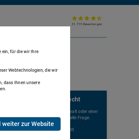
21.715 Bewertungen
Partnerkanzlei werden
in, für die wir Ihre
eser Webtechnologien, die wir
h, dass Ihnen unsere
nen.
Rechtsberatung für Zivilrecht
elefonieren Sie sofort mit einem Anwalt oder einer
nwältin und stellen Sie Ihre individuelle Frage.
d weiter zur Website
Beratung speziell für Zivilrecht