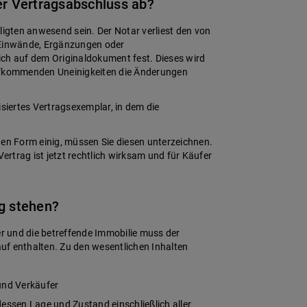
er Vertragsabschluss ab?
gten anwesend sein. Der Notar verliest den von
 Einwände, Ergänzungen oder
ich auf dem Originaldokument fest. Dieses wird
aufkommenden Uneinigkeiten die Änderungen
isiertes Vertragsexemplar, in dem die
zigen Form einig, müssen Sie diesen unterzeichnen.
Vertrag ist jetzt rechtlich wirksam und für Käufer
g stehen?
 und die betreffende Immobilie muss der
uf enthalten. Zu den wesentlichen Inhalten
und Verkäufer
ssen Lage und Zustand einschließlich aller