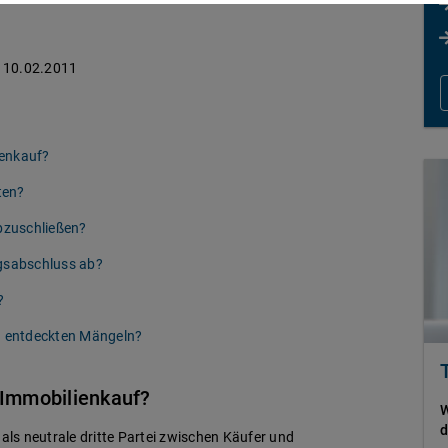
10.02.2011
ienkauf?
ten?
abzuschließen?
agsabschluss ab?
?
ch entdeckten Mängeln?
 Immobilienkauf?
W
d
ls neutrale dritte Partei zwischen Käufer und