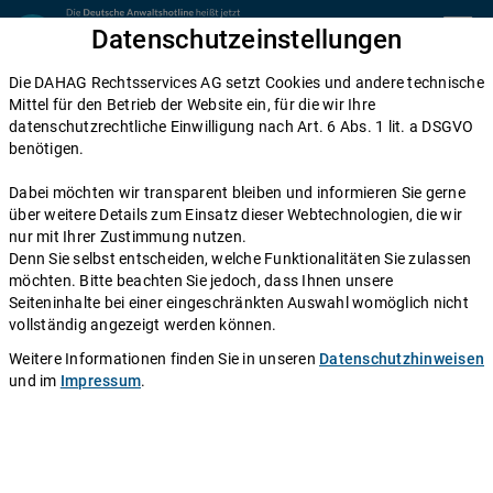
Zum Inhalt springen
Datenschutzeinstellungen
menu
Die DAHAG Rechtsservices AG setzt Cookies und andere technische
Gewährleistung
Mittel für den Betrieb der Website ein, für die wir Ihre
datenschutzrechtliche Einwilligung nach Art. 6 Abs. 1 lit. a DSGVO
Gewährleistungsausschluss im B2B:
benötigen.
Was gilt bei gewerblichen Verkäufern?
Dabei möchten wir transparent bleiben und informieren Sie gerne
über weitere Details zum Einsatz dieser Webtechnologien, die wir
Einen Anwalt fragen
nur mit Ihrer Zustimmung nutzen.
Denn Sie selbst entscheiden, welche Funktionalitäten Sie zulassen
möchten. Bitte beachten Sie jedoch, dass Ihnen unsere
Ist die Gewährleistung ausgeschlossen, kann ein Käufer
Seiteninhalte bei einer eingeschränkten Auswahl womöglich nicht
fehlerhafte Ware beim Verkäufer nicht mehr
vollständig angezeigt werden können.
reklamieren. Bei Privatverkäufen erschwert das
Weitere Informationen finden Sie in unseren
Datenschutzhinweisen
Verbraucherschutzrecht den Ausschluss der
und im
Impressum
.
gesetzlichen Gewährleistungsansprüche. Anders ist die
Lage im B2B-Bereich. Ob Sie bei einem Geschäft
zwischen zwei Unternehmen die Gewährleistung
ausschließen können, erfahren Sie hier.