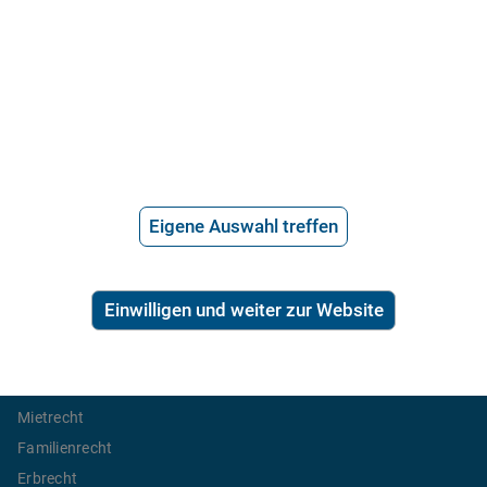
Über uns
Häufige Fragen
Stellenangebote
Telefonanwalt werden
Hilfe vom Anwalt
Telefonische Rechtsberatung
Anwaltssuche
Eigene Auswahl treffen
*
Preis der telefonischen Rechtsberatung
2,99€/Min inkl. USt.
Einwilligen und weiter zur Website
Ratgeber Recht
Arbeitsrecht
Mietrecht
Familienrecht
Erbrecht