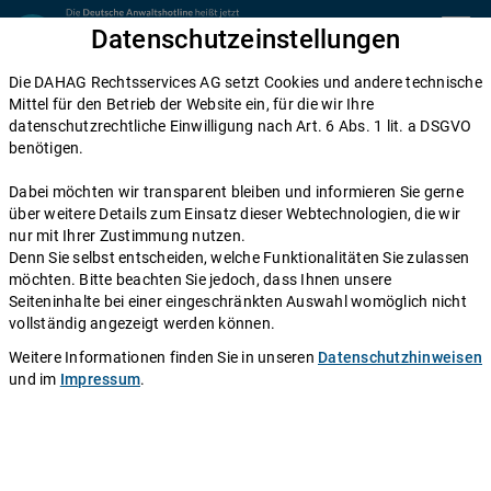
Zum Inhalt springen
Datenschutzeinstellungen
menu
Die DAHAG Rechtsservices AG setzt Cookies und andere technische
Gewährleistung
Mittel für den Betrieb der Website ein, für die wir Ihre
datenschutzrechtliche Einwilligung nach Art. 6 Abs. 1 lit. a DSGVO
§ 438 BGB: Das sagt das Gesetz zur
benötigen.
Gewährleistungsfrist
Dabei möchten wir transparent bleiben und informieren Sie gerne
über weitere Details zum Einsatz dieser Webtechnologien, die wir
Einen Anwalt fragen
nur mit Ihrer Zustimmung nutzen.
Denn Sie selbst entscheiden, welche Funktionalitäten Sie zulassen
möchten. Bitte beachten Sie jedoch, dass Ihnen unsere
§ 438 BGB (Bürgerliches Gesetzbuch) regelt die
Seiteninhalte bei einer eingeschränkten Auswahl womöglich nicht
Verjährung der Mängelansprüche, also der Ansprüche,
vollständig angezeigt werden können.
die entstehen, wenn eine Kaufsache mangelhaft ist. Es
Weitere Informationen finden Sie in unseren
Datenschutzhinweisen
handelt sich dabei um die sogenannten
und im
Impressum
.
Gewährleistungsfristen, also die Verjährungsfristen für
Sachmängelhaftung.
Autor:
Redaktion DAHAG Rechtsservices AG
.
Stand:
25.07.2019