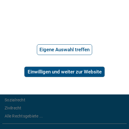
Hilfe vom Anwalt
Telefonische Rechtsberatung
Anwaltssuche
*
Preis der telefonischen Rechtsberatung
2,99€/Min inkl. USt.
Eigene Auswahl treffen
Ratgeber Recht
Arbeitsrecht
Einwilligen und weiter zur Website
Mietrecht
Familienrecht
Erbrecht
Sozialrecht
Zivilrecht
Alle Rechtsgebiete ...