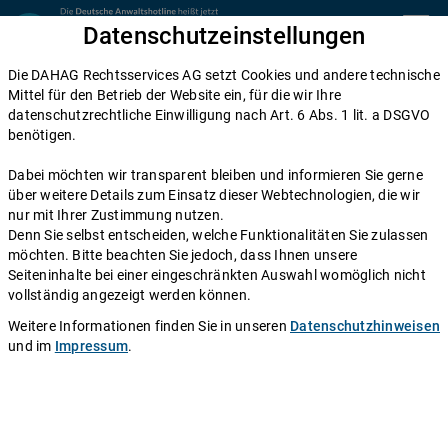
Zum Inhalt springen
Datenschutzeinstellungen
menu
Die DAHAG Rechtsservices AG setzt Cookies und andere technische
Zivilrecht
Mittel für den Betrieb der Website ein, für die wir Ihre
datenschutzrechtliche Einwilligung nach Art. 6 Abs. 1 lit. a DSGVO
Formfehler
benötigen.
Dabei möchten wir transparent bleiben und informieren Sie gerne
Einen Anwalt fragen
über weitere Details zum Einsatz dieser Webtechnologien, die wir
nur mit Ihrer Zustimmung nutzen.
Denn Sie selbst entscheiden, welche Funktionalitäten Sie zulassen
Autor:
Redaktion DAHAG Rechtsservices AG
.
Stand:
26.11.2010
möchten. Bitte beachten Sie jedoch, dass Ihnen unsere
Seiteninhalte bei einer eingeschränkten Auswahl womöglich nicht
Formfehler - Infos und Rechtsberatung
vollständig angezeigt werden können.
Weitere Informationen finden Sie in unseren
Datenschutzhinweisen
Der Begriff Formfehler steht in Verbindung mit verschiedenen
und im
Impressum
.
Rechtsbereichen. Ebenso verschieden sind daher die juristischen
Probleme, die in diesem Zusammenhang denkbar sind.
Bei Verträgen liegt ein Formfehler vor, wenn gesetzliche
vorgeschrieben Formvorschriften nicht eingehalten wurden, wie
z.B. die Schriftform oder die notarielle Beurkundung. Gleiches gilt