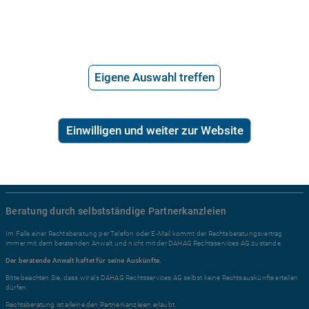
Ratgeber Recht
Arbeitsrecht
Eigene Auswahl treffen
Mietrecht
Familienrecht
Erbrecht
Einwilligen und weiter zur Website
Sozialrecht
Zivilrecht
Alle Rechtsgebiete ...
Beratung durch selbstständige Partnerkanzleien
Im Falle einer Rechtsberatung per Telefon oder E-Mail kommt der Rechtsberatungsvertrag
immer mit dem beratenden Anwalt und nicht mit der DAHAG Rechtsservices AG zustande.
Der beratende Anwalt haftet für seine Auskünfte.
Bitte beachten Sie, dass wir als DAHAG Rechtsservices AG selbst keine Rechtsauskünfte erteilen
dürfen.
Rechtsberatung ist alleine den Partnerkanzleien erlaubt.