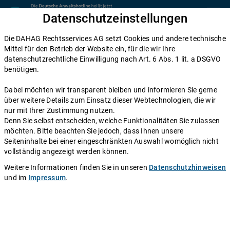
Zum Inhalt springen
Datenschutzeinstellungen
menu
Die DAHAG Rechtsservices AG setzt Cookies und andere technische
Zivilrecht
Mittel für den Betrieb der Website ein, für die wir Ihre
datenschutzrechtliche Einwilligung nach Art. 6 Abs. 1 lit. a DSGVO
Entreicherung - Infos und
benötigen.
Rechtsberatung
Dabei möchten wir transparent bleiben und informieren Sie gerne
über weitere Details zum Einsatz dieser Webtechnologien, die wir
Einen Anwalt fragen
nur mit Ihrer Zustimmung nutzen.
Denn Sie selbst entscheiden, welche Funktionalitäten Sie zulassen
möchten. Bitte beachten Sie jedoch, dass Ihnen unsere
Autor:
Redaktion DAHAG Rechtsservices AG
.
Stand:
28.03.2008
Seiteninhalte bei einer eingeschränkten Auswahl womöglich nicht
vollständig angezeigt werden können.
Der Begriff Entreicherung spielt im Bereichungsrecht (§§ 812 ff.
Weitere Informationen finden Sie in unseren
Datenschutzhinweisen
BGB Bürgerliches Gesetzbuch) eine Rolle und markiert damit einen
und im
Impressum
.
Unterschied zum Schadensersatzrecht.
Auf die Entreicherung kann man sich berufen, wenn eine zu Unrecht
erlangte Leistung (ungerechtfertigte Bereicherung) nicht mehr oder
nicht mehr in voller Höhe vorhanden ist. Allerdings ist hier eine
genaue Abgrenzung im Einzelfall erforderlich, da nicht jeder Wegfall