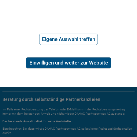
2,99€/Min inkl. USt.
Ratgeber Recht
Arbeitsrecht
Eigene Auswahl treffen
Mietrecht
Familienrecht
Erbrecht
Einwilligen und weiter zur Website
Sozialrecht
Zivilrecht
Alle Rechtsgebiete ...
Beratung durch selbstständige Partnerkanzleien
Im Falle einer Rechtsberatung per Telefon oder E-Mail kommt der Rechtsberatungsvertrag
immer mit dem beratenden Anwalt und nicht mit der DAHAG Rechtsservices AG zustande.
Der beratende Anwalt haftet für seine Auskünfte.
Bitte beachten Sie, dass wir als DAHAG Rechtsservices AG selbst keine Rechtsauskünfte erteilen
dürfen.