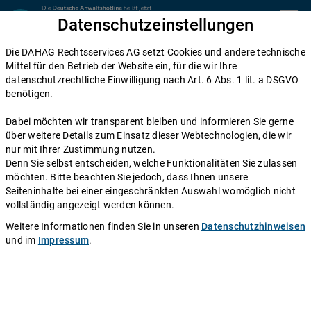
Zum Inhalt springen
Datenschutzeinstellungen
menu
Die DAHAG Rechtsservices AG setzt Cookies und andere technische
Zivilrecht
Mittel für den Betrieb der Website ein, für die wir Ihre
datenschutzrechtliche Einwilligung nach Art. 6 Abs. 1 lit. a DSGVO
Eigentumsübergang: Infos und
benötigen.
Rechtsberatung
Dabei möchten wir transparent bleiben und informieren Sie gerne
über weitere Details zum Einsatz dieser Webtechnologien, die wir
Einen Anwalt fragen
nur mit Ihrer Zustimmung nutzen.
Denn Sie selbst entscheiden, welche Funktionalitäten Sie zulassen
möchten. Bitte beachten Sie jedoch, dass Ihnen unsere
Eigentumsübergang nennt man den Moment, in dem
Seiteninhalte bei einer eingeschränkten Auswahl womöglich nicht
das Eigentum an z.B. einem Gegenstand von einer
vollständig angezeigt werden können.
Person auf eine andere übergeht. Dies erfordert einen
Weitere Informationen finden Sie in unseren
Datenschutzhinweisen
Rechtsakt, nämlich Einigung und Übergabe.
und im
Impressum
.
Autor:
Redaktion DAHAG Rechtsservices AG
.
Stand:
12.07.2010
In einigen Fällen sind für den Eigentumsübergang ganz besondere