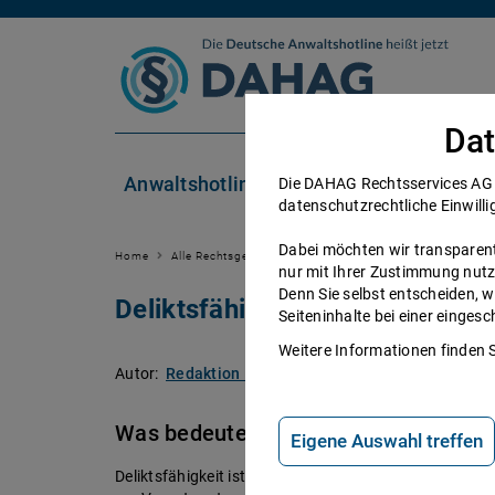
Zum Inhalt springen
Dat
Anwaltshotline
Rechtsgebiete
Die DAHAG Rechtsservices AG se
datenschutzrechtliche Einwilli
Dabei möchten wir transparent 
Home
Alle Rechtsgebiete
Zivilrecht
Deliktsfähigkeit
nur mit Ihrer Zustimmung nutz
Denn Sie selbst entscheiden, w
Deliktsfähigkeit: Definition u
Seiteninhalte bei einer einge
Weitere Informationen finden 
Autor:
Redaktion DAHAG Rechtsservices AG
.
Stand:
Was bedeutet Deliktsfähigkeit
Eigene Auswahl treffen
Deliktsfähigkeit ist die Fähigkeit, eine unerlaubte Ha