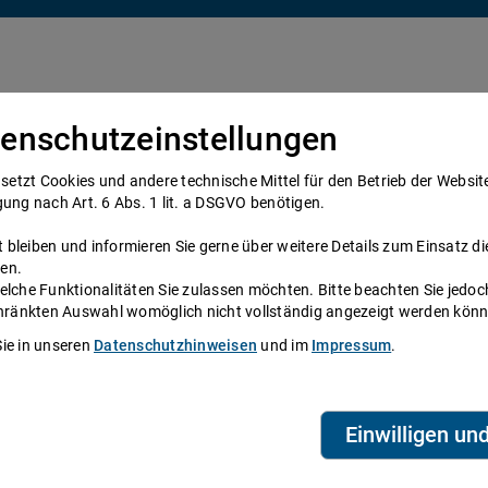
enschutzeinstellungen
Über uns
Anwälte
Telefonanwalt werden
tzt Cookies und andere technische Mittel für den Betrieb der Website e
gung nach Art. 6 Abs. 1 lit. a DSGVO benötigen.
bleiben und informieren Sie gerne über weitere Details zum Einsatz di
en.
elche Funktionalitäten Sie zulassen möchten. Bitte beachten Sie jedoc
nd Rechtsgrundlagen
schränkten Auswahl womöglich nicht vollständig angezeigt werden kön
Sie in unseren
Datenschutzhinweisen
und im
Impressum
.
25.07.2019
T
A
Einwilligen un
ndlung zu begehen und in der Folge hierfür auch