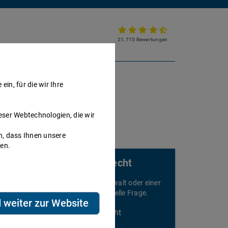
21.715 Bewertungen
Partnerkanzlei werden
in, für die wir Ihre
eser Webtechnologien, die wir
h, dass Ihnen unsere
nen.
Rechtsberatung für Zivilrecht
elefonieren Sie sofort mit einem Anwalt oder einer
nwältin und stellen Sie Ihre individuelle Frage.
d weiter zur Website
Beratung speziell für Zivilrecht