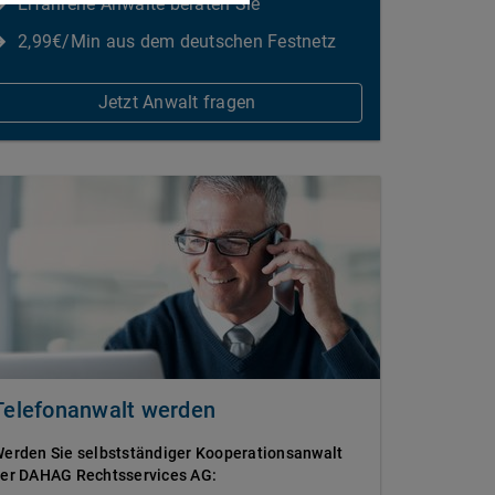
Erfahrene Anwälte beraten Sie
2,99€/Min aus dem deutschen Festnetz
Jetzt Anwalt fragen
Telefonanwalt werden
erden Sie selbstständiger Kooperationsanwalt
er DAHAG Rechtsservices AG: