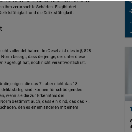
ich am Alter: So ist ein Kind unter sieben Jahren
von ihm verursachte Schäden. Es gibt drei
eliktsfähigkeit und die Deliktsfähigkeit.
t
nicht vollendet haben. Im Gesetz ist dies in § 828
 Norm besagt, dass derjenige, der unter diese
en zugefügt hat, noch nicht verantwortlich ist.
 diejenigen, die das 7., aber nicht das 18.
 deliktsfähig sind, können für schädigendes
, wenn sie die zur Erkenntnis der
e Norm bestimmt auch, dass ein Kind, das das 7.,
n Schaden, den es einem anderen mit einem
W
d