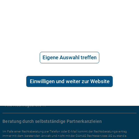
Anwaltssuche
*
Preis der telefonischen Rechtsberatung
2,99€/Min inkl. USt.
Ratgeber Recht
Arbeitsrecht
Eigene Auswahl treffen
Mietrecht
Familienrecht
Erbrecht
Einwilligen und weiter zur Website
Sozialrecht
Zivilrecht
Alle Rechtsgebiete ...
Beratung durch selbstständige Partnerkanzleien
Im Falle einer Rechtsberatung per Telefon oder E-Mail kommt der Rechtsberatungsvertrag
immer mit dem beratenden Anwalt und nicht mit der DAHAG Rechtsservices AG zustande.