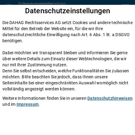
Zum Inhalt springen
Datenschutzeinstellungen
menu
Die DAHAG Rechtsservices AG setzt Cookies und andere technische
Zivilrecht
Mittel für den Betrieb der Website ein, für die wir Ihre
datenschutzrechtliche Einwilligung nach Art. 6 Abs. 1 lit. a DSGVO
bewegliche Güter
benötigen.
Dabei möchten wir transparent bleiben und informieren Sie gerne
Einen Anwalt fragen
über weitere Details zum Einsatz dieser Webtechnologien, die wir
nur mit Ihrer Zustimmung nutzen.
Denn Sie selbst entscheiden, welche Funktionalitäten Sie zulassen
Autor:
Redaktion DAHAG Rechtsservices AG
.
Stand:
19.10.2009
möchten. Bitte beachten Sie jedoch, dass Ihnen unsere
Seiteninhalte bei einer eingeschränkten Auswahl womöglich nicht
bewegliche Güter - Infos und Rechtsberatung
vollständig angezeigt werden können.
Weitere Informationen finden Sie in unseren
Datenschutzhinweisen
Sachen im Rechtssinne sind körperliche Gegenstände, § 90
und im
Impressum
.
Bürgerliches Gesetzbuch(BGB). Bewegliche Sachen im Rechtssinne
sind Gegenstände, die nicht Grundstücke und nicht fest mit einem
Grundstück verbunden sind, mithin keine wesentlichen Bestandteile
eines Grundstücks sind.
Tiere sind keine beweglichen Sachen. Gemäß § 90a BGB gelten