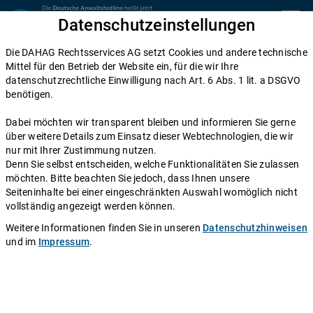
Zum Inhalt springen
Datenschutzeinstellungen
menu
Die DAHAG Rechtsservices AG setzt Cookies und andere technische
Abo-Vertrag
Mittel für den Betrieb der Website ein, für die wir Ihre
datenschutzrechtliche Einwilligung nach Art. 6 Abs. 1 lit. a DSGVO
Sonderkündigungsrecht: So kündigen
benötigen.
Sie Ihren Fitnessstudio-, Internet- oder
Dabei möchten wir transparent bleiben und informieren Sie gerne
Handyvertrag vorzeitig
über weitere Details zum Einsatz dieser Webtechnologien, die wir
nur mit Ihrer Zustimmung nutzen.
Denn Sie selbst entscheiden, welche Funktionalitäten Sie zulassen
Einen Anwalt fragen
möchten. Bitte beachten Sie jedoch, dass Ihnen unsere
Seiteninhalte bei einer eingeschränkten Auswahl womöglich nicht
Ein Umzug, schlechte Leistungen oder schlicht ein
vollständig angezeigt werden können.
besseres Angebot: Es gibt viele Gründe, Verträge
Weitere Informationen finden Sie in unseren
Datenschutzhinweisen
vorzeitig zu beenden. Gerade bei Fitnessstudio-
und im
Impressum
.
Mitgliedschaften sowie Handy- und Internetverträgen
versuchen viele Menschen, schon vor Ablauf der
eigentlichen Vertragslaufzeit zu kündigen. In welchen