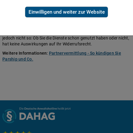
machen. Eine beliebte Masche ist beispielsweise das kostenlose
Probe-Abo, das sich nach einer bestimmten Zeit automatisch
Einwilligen und weiter zur Website
verlängert. Möchten Sie dieses innerhalb der zweiwöchigen Frist
widerrufen, argumentieren einige Anbieter, dass Sie sich ja schon
eingeloggt hätten oder dass schon Nachrichten ausgetauscht
wurden und dass Ihr Widerrufsrecht damit erloschen sei. Dem ist
jedoch nicht so: Ob Sie die Dienste schon genutzt haben oder nicht,
hat keine Auswirkungen auf Ihr Widerrufsrecht.
Weitere Informationen:
Partnervermittlung - So kündigen Sie
Parship und Co.