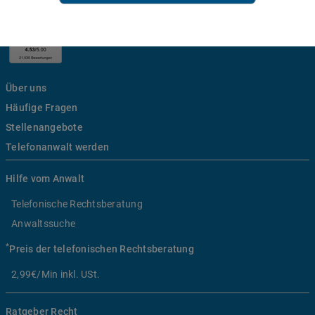
Über uns
Häufige Fragen
Stellenangebote
Telefonanwalt werden
Hilfe vom Anwalt
Telefonische Rechtsberatung
Anwaltssuche
*
Preis der telefonischen Rechtsberatung
2,99€/Min inkl. USt.
Ratgeber Recht