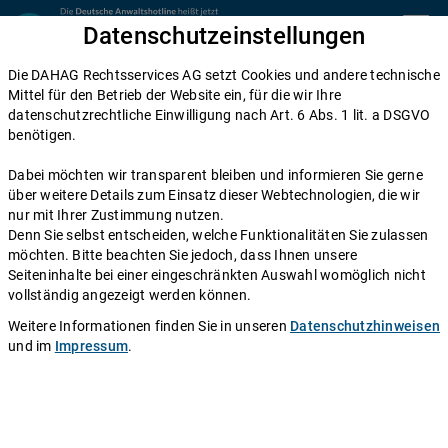
Zum Inhalt springen
Datenschutzeinstellungen
menu
Die DAHAG Rechtsservices AG setzt Cookies und andere technische
Alle Rechtsgebiete
Mittel für den Betrieb der Website ein, für die wir Ihre
datenschutzrechtliche Einwilligung nach Art. 6 Abs. 1 lit. a DSGVO
Vorvertrag Hauskauf: Zweck, Inhalt,
benötigen.
Kosten
Dabei möchten wir transparent bleiben und informieren Sie gerne
über weitere Details zum Einsatz dieser Webtechnologien, die wir
Einen Anwalt fragen
nur mit Ihrer Zustimmung nutzen.
Denn Sie selbst entscheiden, welche Funktionalitäten Sie zulassen
möchten. Bitte beachten Sie jedoch, dass Ihnen unsere
Eine geeignete Immobilie zu finden, gestaltet sich meist
Seiteninhalte bei einer eingeschränkten Auswahl womöglich nicht
schwerer als gedacht. Haben Sie schließlich nach
vollständig angezeigt werden können.
monatelanger Suche das Haus Ihrer Träume gefunden,
Weitere Informationen finden Sie in unseren
Datenschutzhinweisen
ist es umso ärgerlicher, wenn ein anderer
und im
Impressum
.
Kaufinteressent Ihnen dieses vor der Nase
wegschnappt. Gegen dieses Risiko können Sie sich
durch einen Vorvertrag absichern.