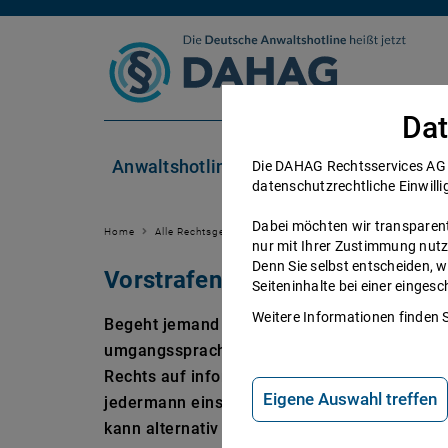
Zum Inhalt springen
Dat
Anwaltshotline
Rechtsgebiete
Die DAHAG Rechtsservices AG se
datenschutzrechtliche Einwilli
Dabei möchten wir transparent 
Home
Alle Rechtsgebiete
Strafrecht: Alle Infos und Berat
nur mit Ihrer Zustimmung nutz
Denn Sie selbst entscheiden, w
Vorstrafenregister: Wer kann 
Seiteninhalte bei einer einge
Weitere Informationen finden 
Begeht jemand eine Straftat, wird diese im 
umgangssprachlich auch als Vorstrafenregis
Rechts auf informationelle Selbstbestimmung
Eigene Auswahl treffen
jedermann einsehen. Will doch einmal jeman
kann alternativ ein polizeiliches Führungsz