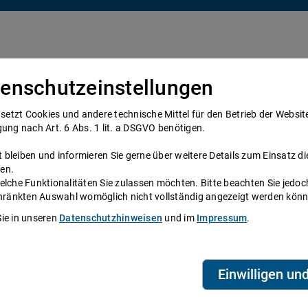
enschutzeinstellungen
Über uns
Anwälte
Telefonanwalt werden
tzt Cookies und andere technische Mittel für den Betrieb der Website e
gung nach Art. 6 Abs. 1 lit. a DSGVO benötigen.
bleiben und informieren Sie gerne über weitere Details zum Einsatz di
ung vom Anwalt
Vorstrafenregister
en.
elche Funktionalitäten Sie zulassen möchten. Bitte beachten Sie jedoc
es einsehen?
schränkten Auswahl womöglich nicht vollständig angezeigt werden kön
Sie in unseren
Datenschutzhinweisen
und im
Impressum
.
Bundeszentralregister vermerkt, welches
ter bezeichnet wird. Aufgrund des
T
 lässt sich dieses jedoch nicht von
A
Einwilligen un
d Auskünfte über begangene Straftaten,
eugnis angefordert werden.