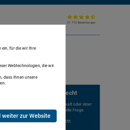
21.715 Bewertungen
Partnerkanzlei werden
in, für die wir Ihre
eser Webtechnologien, die wir
h, dass Ihnen unsere
nen.
Rechtsberatung für Strafrecht
elefonieren Sie sofort mit einem Anwalt oder einer
nwältin und stellen Sie Ihre individuelle Frage.
d weiter zur Website
Beratung speziell für Strafrecht