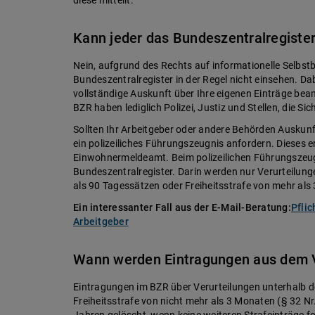
Kann jeder das Bundeszentralregiste
Nein, aufgrund des Rechts auf informationelle Selb
Bundeszentralregister in der Regel nicht einsehen. Dab
vollständige Auskunft über Ihre eigenen Einträge bea
BZR haben lediglich Polizei, Justiz und Stellen, die 
Sollten Ihr Arbeitgeber oder andere Behörden Auskunft
ein polizeiliches Führungszeugnis anfordern. Dieses 
Einwohnermeldeamt. Beim polizeilichen Führungszeug
Bundeszentralregister. Darin werden nur Verurteilung
als 90 Tagessätzen oder Freiheitsstrafe von mehr als
Ein interessanter Fall aus der E-Mail-Beratung:
Pfli
Arbeitgeber
Wann werden Eintragungen aus dem V
Eintragungen im BZR über Verurteilungen unterhalb d
Freiheitsstrafe von nicht mehr als 3 Monaten (§ 32 Nr
Jahren gelöscht, wenn keine weiteren Strafeinträge fo