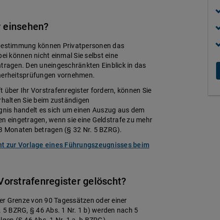
r einsehen?
stbestimmung können Privatpersonen das
ei können nicht einmal Sie selbst eine
ntragen. Den uneingeschränkten Einblick in das
Sicherheitsprüfungen vornehmen.
 über Ihr Vorstrafenregister fordern, können Sie
erhalten Sie beim zuständigen
nis handelt es sich um einen Auszug aus dem
en eingetragen, wenn sie eine Geldstrafe zu mehr
 3 Monaten betragen (§ 32 Nr. 5 BZRG).
cht zur Vorlage eines Führungszeugnisses beim
orstrafenregister gelöscht?
er Grenze von 90 Tagessätzen oder einer
. 5 BZRG, § 46 Abs. 1 Nr. 1 b) werden nach 5
lgen (§ 46 Abs. 1 Nr. 1 a, b BZRG).