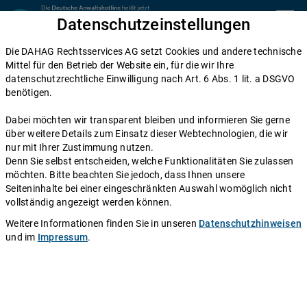
Zum Inhalt springen
Datenschutzeinstellungen
menu
Die DAHAG Rechtsservices AG setzt Cookies und andere technische
Sozialrecht
Mittel für den Betrieb der Website ein, für die wir Ihre
datenschutzrechtliche Einwilligung nach Art. 6 Abs. 1 lit. a DSGVO
Betreuungsrecht: Was Betreuer dürfen
benötigen.
und welche Rechte Betreute haben
Dabei möchten wir transparent bleiben und informieren Sie gerne
über weitere Details zum Einsatz dieser Webtechnologien, die wir
Einen Anwalt fragen
nur mit Ihrer Zustimmung nutzen.
Denn Sie selbst entscheiden, welche Funktionalitäten Sie zulassen
möchten. Bitte beachten Sie jedoch, dass Ihnen unsere
Manchmal können Menschen die Folgen ihrer
Seiteninhalte bei einer eingeschränkten Auswahl womöglich nicht
Entscheidung nicht mehr überblicken, gefährden sich
vollständig angezeigt werden können.
selbst und andere oder sind schlicht nicht mehr in der
Weitere Informationen finden Sie in unseren
Datenschutzhinweisen
Lage, selbst Entscheidungen zu treffen. Ein Gericht
und im
Impressum
.
kann diesen Menschen dann einen gesetzlichen
Betreuer zur Seite stellen, der sie in allen
Rechtsgeschäften unterstützt – oder auch nur in
einzelnen Bereichen hilft. Was ein Betreuer tut, wie viel