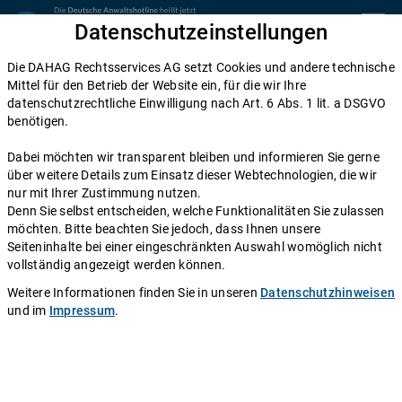
Zum Inhalt springen
Datenschutzeinstellungen
menu
Die DAHAG Rechtsservices AG setzt Cookies und andere technische
Wohnungsübergabe
Mittel für den Betrieb der Website ein, für die wir Ihre
datenschutzrechtliche Einwilligung nach Art. 6 Abs. 1 lit. a DSGVO
Wohnungsübergabeprotokoll: Ihre
benötigen.
Checkliste für Aus- und Einzug
Dabei möchten wir transparent bleiben und informieren Sie gerne
über weitere Details zum Einsatz dieser Webtechnologien, die wir
Einen Anwalt fragen
nur mit Ihrer Zustimmung nutzen.
Denn Sie selbst entscheiden, welche Funktionalitäten Sie zulassen
möchten. Bitte beachten Sie jedoch, dass Ihnen unsere
Sei es aus Liebe, für das Studium oder in Aussicht auf
Seiteninhalte bei einer eingeschränkten Auswahl womöglich nicht
einen besseren Job: Jährlich wechseln mehr als neun
vollständig angezeigt werden können.
Millionen Deutsche ihren Wohnort. Dabei scheuen viele
Weitere Informationen finden Sie in unseren
Datenschutzhinweisen
den Umzug an sich, denn er ist nicht nur mit viel
und im
Impressum
.
Anstrengung, sondern auch mit allerlei bürokratischen
Hürden verbunden. Ein Beispiel ist das
Wohnungsabnahmeprotokoll. Zwar stellt dieses keine
rechtliche Pflicht dar, doch kann eine detaillierte