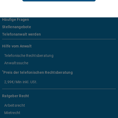
Über uns
Häufige Fragen
Stellenangebote
Telefonanwalt werden
Hilfe vom Anwalt
Telefonische Rechtsberatung
Anwaltssuche
*
Preis der telefonischen Rechtsberatung
2,99€/Min inkl. USt.
Ratgeber Recht
Arbeitsrecht
Mietrecht