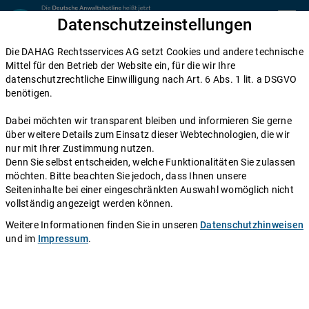
Zum Inhalt springen
Datenschutzeinstellungen
menu
Die DAHAG Rechtsservices AG setzt Cookies und andere technische
Internetabzocke
Mittel für den Betrieb der Website ein, für die wir Ihre
datenschutzrechtliche Einwilligung nach Art. 6 Abs. 1 lit. a DSGVO
10 Anzeichen: So erkennen Sie Fake-
benötigen.
Abmahnungen!
Dabei möchten wir transparent bleiben und informieren Sie gerne
über weitere Details zum Einsatz dieser Webtechnologien, die wir
Einen Anwalt fragen
nur mit Ihrer Zustimmung nutzen.
Denn Sie selbst entscheiden, welche Funktionalitäten Sie zulassen
möchten. Bitte beachten Sie jedoch, dass Ihnen unsere
Der Schock sitzt meist tief, wenn unerwartet das Wort
Seiteninhalte bei einer eingeschränkten Auswahl womöglich nicht
„Abmahnung“ oder „Mahnung“ im Betreff einer E-Mail
vollständig angezeigt werden können.
auftaucht. Öffnet man die Mail dann auch noch und
Weitere Informationen finden Sie in unseren
Datenschutzhinweisen
sieht sich mit hohen Geldforderungen, Paragrafen und
und im
Impressum
.
Unterlassungserklärungen konfrontiert, kommt bei
vielen Verbrauchern langsam Panik auf. Dabei ist diese
in vielen Fällen unbegründet: Häufig handelt es sich bei
diesen Mails um Fakes. Die Forderungen haben keine