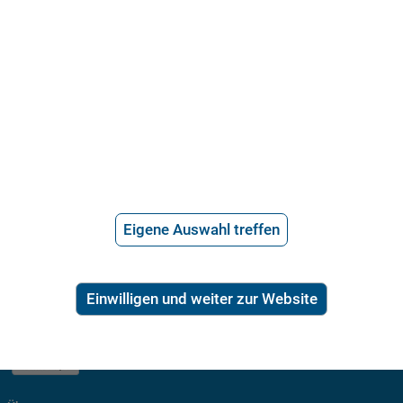
nicht einmal nötig: Die selbstständigen Kooperationsanwälte der
DAHAG helfen Ihnen per Telefon oder E-Mail dabei, Ihre Lage sicher
einzuschätzen. Halten Sie dafür lediglich alle relevanten Dokumente
bereit!
Eigene Auswahl treffen
21.715 Bewertungen
Einwilligen und weiter zur Website