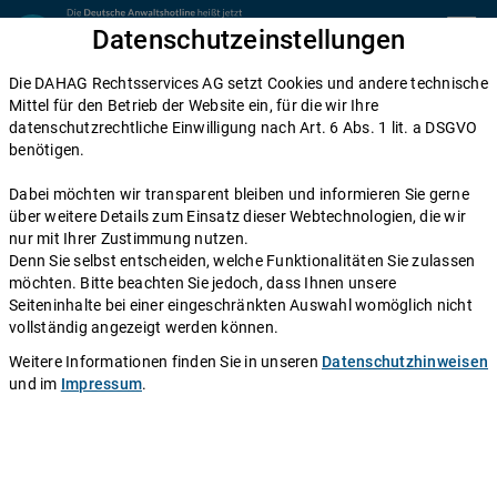
Zum Inhalt springen
Datenschutzeinstellungen
menu
Die DAHAG Rechtsservices AG setzt Cookies und andere technische
Erbengemeinschaft
Mittel für den Betrieb der Website ein, für die wir Ihre
datenschutzrechtliche Einwilligung nach Art. 6 Abs. 1 lit. a DSGVO
Abschichtungsvereinbarung: So
benötigen.
verlassen Sie die Erbengemeinschaft
Dabei möchten wir transparent bleiben und informieren Sie gerne
über weitere Details zum Einsatz dieser Webtechnologien, die wir
Einen Anwalt fragen
nur mit Ihrer Zustimmung nutzen.
Denn Sie selbst entscheiden, welche Funktionalitäten Sie zulassen
möchten. Bitte beachten Sie jedoch, dass Ihnen unsere
Alleinerben haben es einfach: Sie kommen nach einem
Seiteninhalte bei einer eingeschränkten Auswahl womöglich nicht
Todesfall in den Besitz des gesamten Nachlasses und
vollständig angezeigt werden können.
können frei darüber verfügen. Wer jedoch mit anderen
Weitere Informationen finden Sie in unseren
Datenschutzhinweisen
zusammen erbt, der wird automatisch Teil einer
und im
Impressum
.
Erbengemeinschaft – und dies geht häufig mit
Konflikten einher. Die Erben müssen dann gemeinsam
über den Nachlass verfügen und diesen untereinander
aufteilen, was gerade bei einem umfangreichen