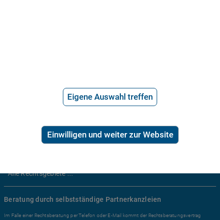
Anwaltssuche
*
Preis der telefonischen Rechtsberatung
2,99€/Min inkl. USt.
Ratgeber Recht
Arbeitsrecht
Eigene Auswahl treffen
Mietrecht
Familienrecht
Erbrecht
Einwilligen und weiter zur Website
Sozialrecht
Zivilrecht
Alle Rechtsgebiete ...
Beratung durch selbstständige Partnerkanzleien
Im Falle einer Rechtsberatung per Telefon oder E-Mail kommt der Rechtsberatungsvertrag