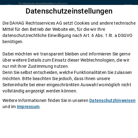
Zum Inhalt springen
Datenschutzeinstellungen
menu
Die DAHAG Rechtsservices AG setzt Cookies und andere technische
Baurecht
Mittel für den Betrieb der Website ein, für die wir Ihre
datenschutzrechtliche Einwilligung nach Art. 6 Abs. 1 lit. a DSGVO
Private Grünfläche - Infos und
benötigen.
Rechtsberatung
Dabei möchten wir transparent bleiben und informieren Sie gerne
über weitere Details zum Einsatz dieser Webtechnologien, die wir
Einen Anwalt fragen
nur mit Ihrer Zustimmung nutzen.
Denn Sie selbst entscheiden, welche Funktionalitäten Sie zulassen
möchten. Bitte beachten Sie jedoch, dass Ihnen unsere
Autor:
Redaktion DAHAG Rechtsservices AG
.
Stand:
16.11.2010
Seiteninhalte bei einer eingeschränkten Auswahl womöglich nicht
vollständig angezeigt werden können.
Im Baugesetzbuch oder in der Baunutzungsverordnung findet sich
Weitere Informationen finden Sie in unseren
Datenschutzhinweisen
der Begriff der privaten Grünfläche.
und im
Impressum
.
Private Grünflächen sind als Gartenflächen anzulegen. Sie müssen
gepflegt und entwickelt werden. Es kann hier auch geregelt werden,
was in welchem Umfang anzubauen ist. Häufig werden
Bebauungspläne aufgestellt, um in diesem Bereich einen
langwierigen Rechtsstreit zu verhindern. Der Gemeinderat