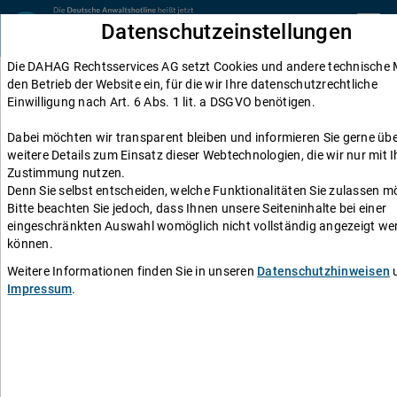
Zum Inhalt springen
Datenschutzeinstellungen
menu
Die DAHAG Rechtsservices AG setzt Cookies und andere technische M
Baurecht
den Betrieb der Website ein, für die wir Ihre datenschutzrechtliche
Einwilligung nach Art. 6 Abs. 1 lit. a DSGVO benötigen.
Anlieger frei: Was bedeutet das?
Dabei möchten wir transparent bleiben und informieren Sie gerne üb
weitere Details zum Einsatz dieser Webtechnologien, die wir nur mit I
Einen Anwalt fragen
Zustimmung nutzen.
Denn Sie selbst entscheiden, welche Funktionalitäten Sie zulassen m
"Anlieger frei" steht auf der Zusatztafel unter so
Bitte beachten Sie jedoch, dass Ihnen unsere Seiteninhalte bei einer
manchem Verkehrsschild, dass dem
eingeschränkten Auswahl womöglich nicht vollständig angezeigt we
können.
Verkehrsteilnehmer verbietet, die Straße zu befahren.
Wer in der Fahrschule nicht immer aufgepasst hat oder
Weitere Informationen finden Sie in unseren
Datenschutzhinweisen
u
Impressum
.
sich einfach nicht mehr so richtig erinnern kann, fragt
sich, ob er denn überhaupt ein Anlieger ist. Mit etwas
Pech wird mit der Durchfahrt ein Bußgeld fällig. Doch
wer ist nach der Straßenverkehrsordnung (StVO) nun
Anlieger? Es handelt sich beim Anlieger nämlich nicht