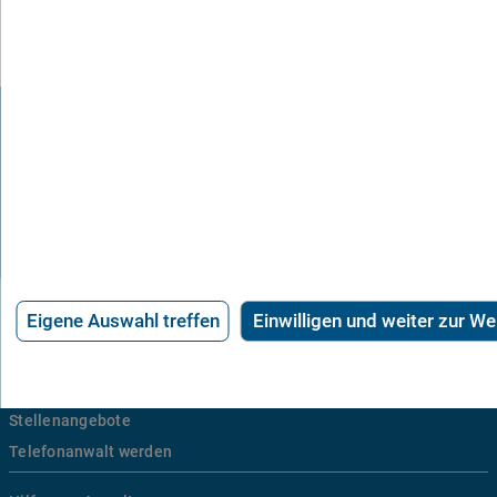
21.715 Bewertungen
Eigene Auswahl treffen
Einwilligen und weiter zur We
Über uns
Häufige Fragen
Stellenangebote
Telefonanwalt werden