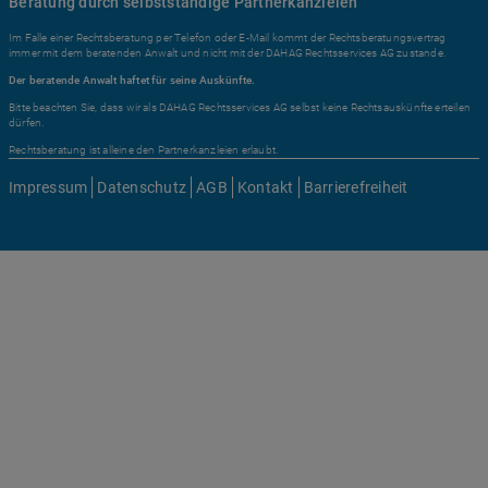
Beratung durch selbstständige Partnerkanzleien
Im Falle einer Rechtsberatung per Telefon oder E-Mail kommt der Rechtsberatungsvertrag
immer mit dem beratenden Anwalt und nicht mit der DAHAG Rechtsservices AG zustande.
Der beratende Anwalt haftet für seine Auskünfte.
Bitte beachten Sie, dass wir als DAHAG Rechtsservices AG selbst keine Rechtsauskünfte erteilen
dürfen.
Rechtsberatung ist alleine den Partnerkanzleien erlaubt.
Impressum
Datenschutz
AGB
Kontakt
Barrierefreiheit