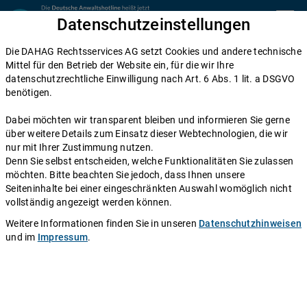
Zum Inhalt springen
Datenschutzeinstellungen
menu
Die DAHAG Rechtsservices AG setzt Cookies und andere technische
Kündigung
Mittel für den Betrieb der Website ein, für die wir Ihre
datenschutzrechtliche Einwilligung nach Art. 6 Abs. 1 lit. a DSGVO
Kündigung wegen Krankheit: So gehen
benötigen.
Sie dagegen vor
Dabei möchten wir transparent bleiben und informieren Sie gerne
über weitere Details zum Einsatz dieser Webtechnologien, die wir
Einen Anwalt fragen
nur mit Ihrer Zustimmung nutzen.
Denn Sie selbst entscheiden, welche Funktionalitäten Sie zulassen
möchten. Bitte beachten Sie jedoch, dass Ihnen unsere
Der krankheitsbedingte Ausfall von Mitarbeitern kostet
Seiteninhalte bei einer eingeschränkten Auswahl womöglich nicht
deutsche Arbeitgeber im Jahr Milliardenbeträge. Für
vollständig angezeigt werden können.
viele Unternehmen stellen häufige oder lange
Weitere Informationen finden Sie in unseren
Datenschutzhinweisen
Erkrankungen eines Arbeitnehmers daher eine enorme
und im
Impressum
.
Belastung dar. Die krankheitsbedingte Kündigung
scheint in einem solchen Fall oft eine einfache Lösung
zu sein. Doch ist eine solche Kündigung überhaupt
zulässig? Welche Voraussetzungen müssen erfüllt sein,