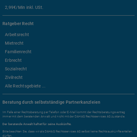
2,99€/Min inkl. USt.
Ratgeber Recht
Arbeitsrecht
Mietrecht
Familienrecht
Erbrecht
Sozialrecht
Zivilrecht
Alle Rechtsgebiete ...
Beratung durch selbstständige Partnerkanzleien
Im Falle einer Rechtsberatung per Telefon oder E-Mail kommt der Rechtsberatungsvertrag
immer mit dem beratenden Anwalt und nicht mit der DAHAG Rechtsservices AG zustande.
Der beratende Anwalt haftet für seine Auskünfte.
Bitte beachten Sie, dass wir als DAHAG Rechtsservices AG selbst keine Rechtsauskünfte erteilen
dürfen.