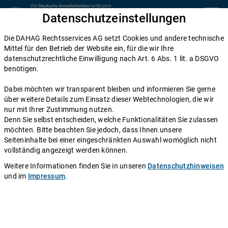
Zum Inhalt springen
Datenschutzeinstellungen
menu
Die DAHAG Rechtsservices AG setzt Cookies und andere technische
Arbeitsrecht
Mittel für den Betrieb der Website ein, für die wir Ihre
datenschutzrechtliche Einwilligung nach Art. 6 Abs. 1 lit. a DSGVO
Fahrzeiten: Reise-, Ruhe-, oder
benötigen.
Arbeitszeit?
Dabei möchten wir transparent bleiben und informieren Sie gerne
über weitere Details zum Einsatz dieser Webtechnologien, die wir
Einen Anwalt fragen
nur mit Ihrer Zustimmung nutzen.
Denn Sie selbst entscheiden, welche Funktionalitäten Sie zulassen
möchten. Bitte beachten Sie jedoch, dass Ihnen unsere
Egal ob Sie morgens zur Arbeit oder während Ihres
Seiteninhalte bei einer eingeschränkten Auswahl womöglich nicht
Arbeitstages zu einem Kunden fahren – viele
vollständig angezeigt werden können.
Arbeitnehmer bleiben von erheblichen Fahrzeiten nicht
Weitere Informationen finden Sie in unseren
Datenschutzhinweisen
verschont. Deswegen sorgt die Frage „Ist Fahrzeit
und im
Impressum
.
gleich Arbeitszeit?“ nicht selten für Diskussionen
zwischen Arbeitnehmern und dem Chef. Wir klären Sie
darüber auf, welche Fahrzeiten vergütet werden
müssen und wann es sich für Sie mehr lohnt, sich auf