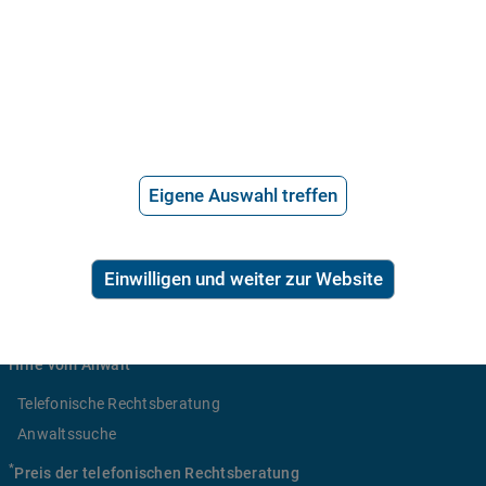
21.715 Bewertungen
Eigene Auswahl treffen
Über uns
Häufige Fragen
Einwilligen und weiter zur Website
Stellenangebote
Telefonanwalt werden
Hilfe vom Anwalt
Telefonische Rechtsberatung
Anwaltssuche
*
Preis der telefonischen Rechtsberatung