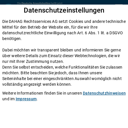
Zum Inhalt springen
Datenschutzeinstellungen
menu
Die DAHAG Rechtsservices AG setzt Cookies und andere technische
Arbeitsrecht
Mittel für den Betrieb der Website ein, für die wir Ihre
datenschutzrechtliche Einwilligung nach Art. 6 Abs. 1 lit. a DSGVO
Elternzeit beantragen: Die Top 10
benötigen.
Fragen plus gratis Muster
Dabei möchten wir transparent bleiben und informieren Sie gerne
über weitere Details zum Einsatz dieser Webtechnologien, die wir
Einen Anwalt fragen
nur mit Ihrer Zustimmung nutzen.
Denn Sie selbst entscheiden, welche Funktionalitäten Sie zulassen
möchten. Bitte beachten Sie jedoch, dass Ihnen unsere
Während der Elternzeit haben Sie als Eltern die
Seiteninhalte bei einer eingeschränkten Auswahl womöglich nicht
Möglichkeit, von Ihrer Arbeit freigestellt zu werden, um
vollständig angezeigt werden können.
sich mit vollem Einsatz um Ihren Nachwuchs zu
Weitere Informationen finden Sie in unseren
Datenschutzhinweisen
kümmern. Sie müssen sich in dieser Zeit aber keine
und im
Impressum
.
Sorgen um Ihre Finanzen machen – zwar zahlt der
Arbeitgeber kein Gehalt mehr, aber Sie werden
anderweitig unterstützt. Der große Vorteil an der
Elternzeit ist, dass Sie sich für deren Dauer ganz auf Ihr