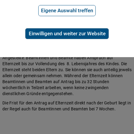
Was Sie sonst noch über Ihren
Urlaubsanspruch in Elternzeit
Eigene Auswahl treffen
wissen müssen, lesen Sie hier.
Mutterschutz- und Elternzeit-­Verordnung: Was
Einwilligen und weiter zur Website
gilt für Beamtinnen und Beamte
Die Mutterschutz- und Elternzeit-­Verordnung (MuSchEltZV) regelt
die Elternzeit für Beamte. Die Regelungen sind ähnlich zu denen für
Angestellte: Beamtinnen und Beamte haben Anspruch auf
Elternzeit bis zur Vollendung des 8. Lebensjahres des Kindes. Die
Elternzeit steht beiden Eltern zu. Sie können sie auch anteilig jeweils
allein oder gemeinsam nehmen. Während der Elternzeit können
Beamtinnen und Beamten auf Antrag bis zu 32 Stunden
wöchentlich in Teilzeit arbeiten, wenn keine zwingenden
dienstlichen Gründe entgegenstehen.
Die Frist für den Antrag auf Elternzeit direkt nach der Geburt liegt in
der Regel auch für Beamtinnen und Beamten bei 7 Wochen.