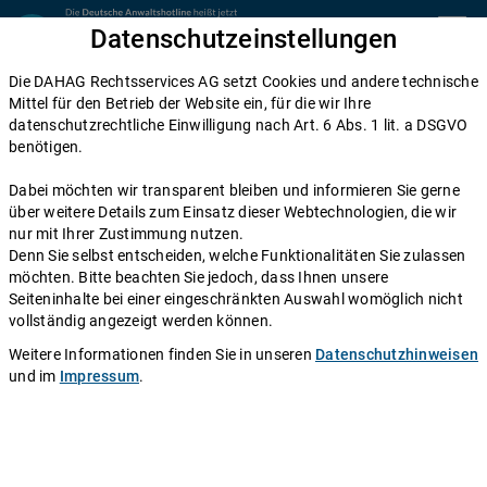
Zum Inhalt springen
Datenschutzeinstellungen
menu
Die DAHAG Rechtsservices AG setzt Cookies und andere technische
Arbeitsrecht
Mittel für den Betrieb der Website ein, für die wir Ihre
datenschutzrechtliche Einwilligung nach Art. 6 Abs. 1 lit. a DSGVO
Ihre Rechte als älterer Arbeitnehmer |
benötigen.
Deutsche Anwaltshotline
Dabei möchten wir transparent bleiben und informieren Sie gerne
über weitere Details zum Einsatz dieser Webtechnologien, die wir
Einen Anwalt fragen
nur mit Ihrer Zustimmung nutzen.
Denn Sie selbst entscheiden, welche Funktionalitäten Sie zulassen
möchten. Bitte beachten Sie jedoch, dass Ihnen unsere
Autor:
Redaktion DAHAG Rechtsservices AG
.
Stand:
25.07.2019
Seiteninhalte bei einer eingeschränkten Auswahl womöglich nicht
vollständig angezeigt werden können.
Als Arbeitnehmer im arbeitsrechtlichen Sinn gelten Personen, die
Weitere Informationen finden Sie in unseren
Datenschutzhinweisen
aufgrund eines Arbeitsvertrages im Dienste eines anderen zur
und im
Impressum
.
Leistung fremdbestimmter Arbeit in persönlicher Abhängigkeit
verpflichtet sind. Eine juristische oder wissenschaftliche Definition
für den Begriff des älteren Arbeitnehmers gibt es nicht,
insbesondere keine starren Altersgrenzen. Im Regelfall gelten Sie
bereits mit 50 Jahren als älterer Arbeitnehmer. Ab 55 Jahren haben