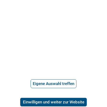
Über uns
Häufige Fragen
Stellenangebote
Telefonanwalt werden
Hilfe vom Anwalt
Telefonische Rechtsberatung
Anwaltssuche
*
Preis der telefonischen Rechtsberatung
2,99€/Min inkl. USt.
Ratgeber Recht
Eigene Auswahl treffen
Arbeitsrecht
Mietrecht
Familienrecht
Einwilligen und weiter zur Website