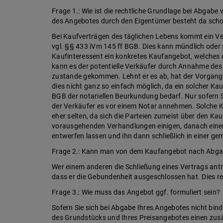
Frage 1.: Wie ist die rechtliche Grundlage bei Abga
des Angebotes durch den Eigentümer besteht da schon
Bei Kaufverträgen des täglichen Lebens kommt ein 
vgl. §§ 433 iVm 145 ff BGB. Dies kann mündlich oder s
Kaufinteressent ein konkretes Kaufangebot, welches 
kann es der potentielle Verkäufer durch Annahme des 
zustande gekommen. Lehnt er es ab, hat der Vorgang 
dies nicht ganz so einfach möglich, da ein solcher Ka
BGB der notariellen Beurkundung bedarf. Nur sofern S
der Verkäufer es vor einem Notar annehmen. Solche Ko
eher selten, da sich die Parteien zumeist über den Ka
vorausgehenden Verhandlungen einigen, danach eine
entwerfen lassen und ihn dann schließlich in einer g
Frage 2.: Kann man von dem Kaufangebot nach Abgab
Wer einem anderen die Schließung eines Vertrags antr
dass er die Gebundenheit ausgeschlossen hat. Dies r
Frage 3.: Wie muss das Angebot ggf. formuliert sein?
Sofern Sie sich bei Abgabe Ihres Angebotes nicht bi
des Grundstücks und Ihres Preisangebotes einen zusät