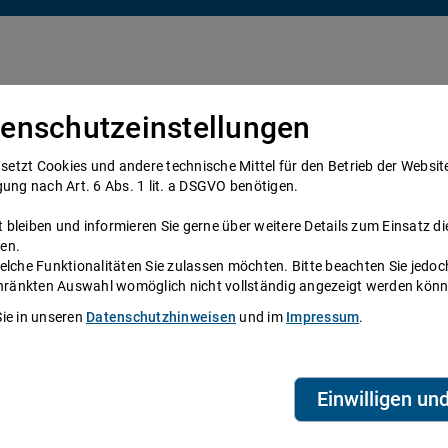
enschutzeinstellungen
Über uns
Anwälte
Telefonanwalt werden
tzt Cookies und andere technische Mittel für den Betrieb der Website e
gung nach Art. 6 Abs. 1 lit. a DSGVO benötigen.
bleiben und informieren Sie gerne über weitere Details zum Einsatz di
en.
elche Funktionalitäten Sie zulassen möchten. Bitte beachten Sie jedoc
schränkten Auswahl womöglich nicht vollständig angezeigt werden kön
ngebot für eine
Sie in unseren
Datenschutzhinweisen
und im
Impressum
.
T
A
Einwilligen un