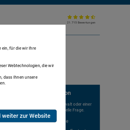
21.715 Bewertungen
Partnerkanzlei werden
in, für die wir Ihre
eser Webtechnologien, die wir
h, dass Ihnen unsere
nen.
Rechtsberatung am Telefon
elefonieren Sie sofort mit einem Anwalt oder einer
nwältin und stellen Sie Ihre individuelle Frage.
d weiter zur Website
Erfahrene Anwälte beraten Sie