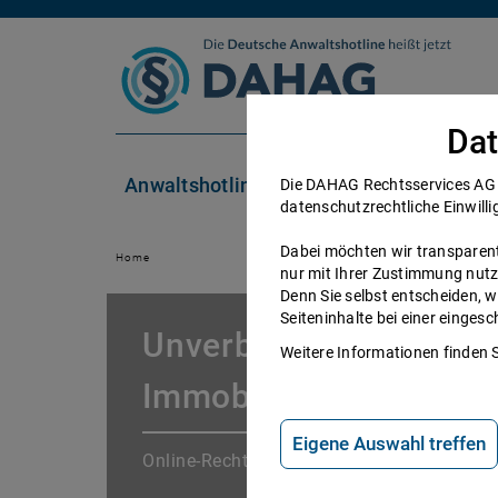
Zum Inhalt springen
Dat
Anwaltshotline
Rechtsgebiete
Die DAHAG Rechtsservices AG se
datenschutzrechtliche Einwilli
Dabei möchten wir transparent 
Home
nur mit Ihrer Zustimmung nutz
Denn Sie selbst entscheiden, w
Seiteninhalte bei einer einge
Unverbindliches Kaufa
Weitere Informationen finden 
Immobilie abgeben
Eigene Auswahl treffen
Online-Rechtsberatung