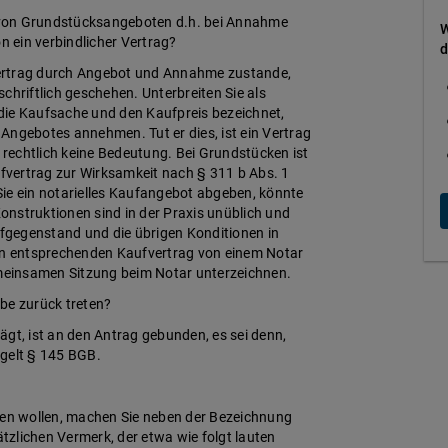
be von Grundstücksangeboten d.h. bei Annahme
W
 ein verbindlicher Vertrag?
d
Vertrag durch Angebot und Annahme zustande,
chriftlich geschehen. Unterbreiten Sie als
die Kaufsache und den Kaufpreis bezeichnet,
Angebotes annehmen. Tut er dies, ist ein Vertrag
rechtlich keine Bedeutung. Bei Grundstücken ist
ufvertrag zur Wirksamkeit nach § 311 b Abs. 1
ie ein notarielles Kaufangebot abgeben, könnte
nstruktionen sind in der Praxis unüblich und
ufgegenstand und die übrigen Konditionen in
n entsprechenden Kaufvertrag von einem Notar
emeinsamen Sitzung beim Notar unterzeichnen.
e zurück treten?
ägt, ist an den Antrag gebunden, es sei denn,
egelt § 145 BGB.
nden wollen, machen Sie neben der Bezeichnung
zlichen Vermerk, der etwa wie folgt lauten