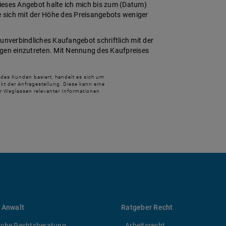
 dieses Angebot halte ich mich bis zum (Datum)
ie sich mit der Höhe des Preisangebots weniger
unverbindliches Kaufangebot schriftlich mit der
ngen einzutreten. Mit Nennung des Kaufpreises
 des Kunden basiert, handelt es sich um
kt der Anfragestellung. Diese kann eine
r Weglassen relevanter Informationen
 Anwalt
Ratgeber Recht
sche Rechtsberatung
Arbeitsrecht