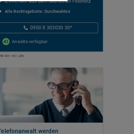
2,99€/Min aus dem deutschen Festnetz
Alle Rechtsgebiete: Durchwahlen
0900 8 303030 30*
41
Anwälte verfügbar
9€/Min inkl. USt.
Telefonanwalt werden