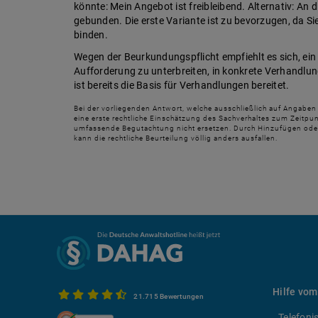
könnte: Mein Angebot ist freibleibend. Alternativ: An
gebunden. Die erste Variante ist zu bevorzugen, da S
binden.
Wegen der Beurkundungspflicht empfiehlt es sich, ein 
Aufforderung zu unterbreiten, in konkrete Verhandlu
ist bereits die Basis für Verhandlungen bereitet.
Bei der vorliegenden Antwort, welche ausschließlich auf Angaben
eine erste rechtliche Einschätzung des Sachverhaltes zum Zeitpun
umfassende Begutachtung nicht ersetzen. Durch Hinzufügen ode
kann die rechtliche Beurteilung völlig anders ausfallen.
Hilfe vom
21.715 Bewertungen
Telefoni