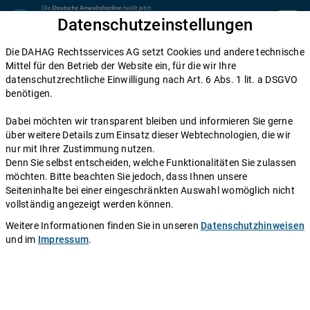
Zum Inhalt springen
Datenschutzeinstellungen
menu
Die DAHAG Rechtsservices AG setzt Cookies und andere technische
Mittel für den Betrieb der Website ein, für die wir Ihre
datenschutzrechtliche Einwilligung nach Art. 6 Abs. 1 lit. a DSGVO
HartzIV: Haushaltsgemeinschaft mit
benötigen.
Eltern?
Dabei möchten wir transparent bleiben und informieren Sie gerne
über weitere Details zum Einsatz dieser Webtechnologien, die wir
nur mit Ihrer Zustimmung nutzen.
Online-Rechtsberatung
Denn Sie selbst entscheiden, welche Funktionalitäten Sie zulassen
möchten. Bitte beachten Sie jedoch, dass Ihnen unsere
Seiteninhalte bei einer eingeschränkten Auswahl womöglich nicht
Stand: 20.01.2014
vollständig angezeigt werden können.
Weitere Informationen finden Sie in unseren
Datenschutzhinweisen
und im
Impressum
.
Frage aus der Online-Rechtsberatung:
Ich bin 100 % schwerbehindert (fast gehörlos), 50 Jahre alt,
alleinstehend und noch arbeitslos (ALG I) und wohne bei meinen