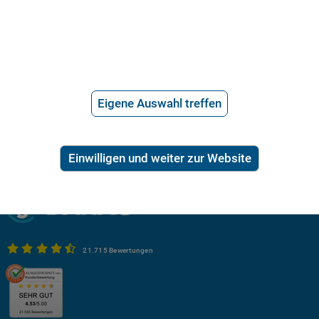
Bestimmung der Einkommens- und Vermögensverhältnisse der
Verwandten zutreffend berücksichtigt wurden.
Bei der vorliegenden Antwort, welche ausschließlich auf Angaben des Kunden
basiert, handelt es sich um eine erste rechtliche Einschätzung des Sachverhaltes
zum Zeitpunkt der Anfragestellung. Diese kann eine umfassende Begutachtung
nicht ersetzen. Durch Hinzufügen oder Weglassen relevanter Informationen kann
die rechtliche Beurteilung völlig anders ausfallen.
Eigene Auswahl treffen
Einwilligen und weiter zur Website
21.715 Bewertungen