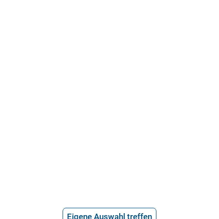
21.715 Bewertungen
Über uns
Häufige Fragen
Stellenangebote
Telefonanwalt werden
Hilfe vom Anwalt
Telefonische Rechtsberatung
Anwaltssuche
*
Preis der telefonischen Rechtsberatung
Eigene Auswahl treffen