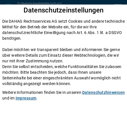
Zum Inhalt springen
Datenschutzeinstellungen
menu
Die DAHAG Rechtsservices AG setzt Cookies und andere technische
Home
Mittel für den Betrieb der Website ein, für die wir Ihre
datenschutzrechtliche Einwilligung nach Art. 6 Abs. 1 lit. a DSGVO
Diese Anwälte beraten Sie gerne
benötigen.
Die DAHAG Rechtsservices AG stellt ein technisches System zur
Dabei möchten wir transparent bleiben und informieren Sie gerne
Verfügung, das Anwälte und Ratsuchende zusammen bringt. Über
über weitere Details zum Einsatz dieser Webtechnologien, die wir
350 Partnerkanzleien aus ganz Deutschland beraten Sie über die
nur mit Ihrer Zustimmung nutzen.
Anwaltshotline – an 365 Tagen im Jahr. Während ihrer
Denn Sie selbst entscheiden, welche Funktionalitäten Sie zulassen
Telefonzeiten erreichen Sie die Partnerkanzleien der DAHAG
möchten. Bitte beachten Sie jedoch, dass Ihnen unsere
Rechtsservices AG über ihre persönliche Durchwahl.
Seiteninhalte bei einer eingeschränkten Auswahl womöglich nicht
vollständig angezeigt werden können.
Sie benötigen Beratung in einem bestimmten Rechtsgebiet? Dann
finden Sie alle Nummern hier:
Alle Rechtsgebiete
.
Weitere Informationen finden Sie in unseren
Datenschutzhinweisen
und im
Impressum
.
Rechtsanwalt
Kai-André Santjer