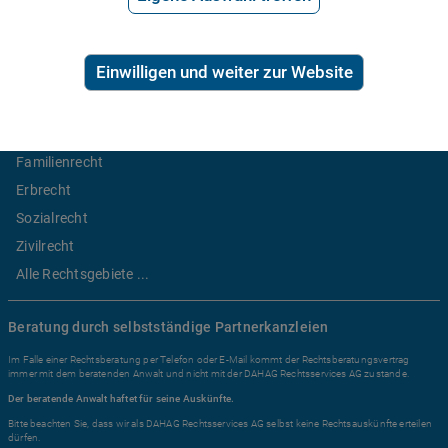
2,99€/Min inkl. USt.
Ratgeber Recht
Einwilligen und weiter zur Website
Arbeitsrecht
Mietrecht
Familienrecht
Erbrecht
Sozialrecht
Zivilrecht
Alle Rechtsgebiete ...
Beratung durch selbstständige Partnerkanzleien
Im Falle einer Rechtsberatung per Telefon oder E-Mail kommt der Rechtsberatungsvertrag
immer mit dem beratenden Anwalt und nicht mit der DAHAG Rechtsservices AG zustande.
Der beratende Anwalt haftet für seine Auskünfte.
Bitte beachten Sie, dass wir als DAHAG Rechtsservices AG selbst keine Rechtsauskünfte erteilen
dürfen.