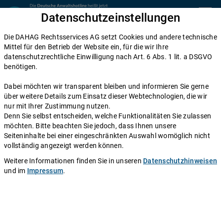
Zum Inhalt springen
Datenschutzeinstellungen
menu
Die DAHAG Rechtsservices AG setzt Cookies und andere technische
Home
Mittel für den Betrieb der Website ein, für die wir Ihre
datenschutzrechtliche Einwilligung nach Art. 6 Abs. 1 lit. a DSGVO
Diese Anwälte beraten Sie gerne
benötigen.
Die DAHAG Rechtsservices AG stellt ein technisches System zur
Dabei möchten wir transparent bleiben und informieren Sie gerne
Verfügung, das Anwälte und Ratsuchende zusammen bringt. Über
über weitere Details zum Einsatz dieser Webtechnologien, die wir
350 Partnerkanzleien aus ganz Deutschland beraten Sie über die
nur mit Ihrer Zustimmung nutzen.
Anwaltshotline – an 365 Tagen im Jahr. Während ihrer
Denn Sie selbst entscheiden, welche Funktionalitäten Sie zulassen
Telefonzeiten erreichen Sie die Partnerkanzleien der DAHAG
möchten. Bitte beachten Sie jedoch, dass Ihnen unsere
Rechtsservices AG über ihre persönliche Durchwahl.
Seiteninhalte bei einer eingeschränkten Auswahl womöglich nicht
vollständig angezeigt werden können.
Sie benötigen Beratung in einem bestimmten Rechtsgebiet? Dann
finden Sie alle Nummern hier:
Alle Rechtsgebiete
.
Weitere Informationen finden Sie in unseren
Datenschutzhinweisen
und im
Impressum
.
Rechtsanwalt
Herms Käsemeyer