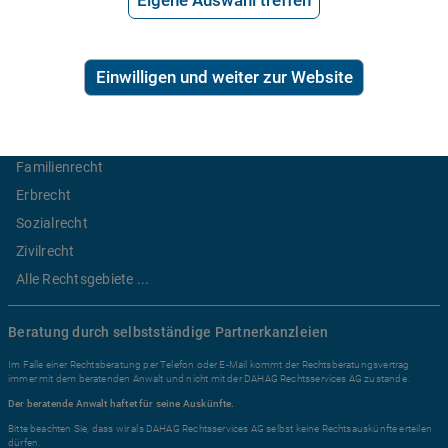
Eigene Auswahl treffen
2,99€/Min inkl. USt.
Ratgeber Recht
Einwilligen und weiter zur Website
Arbeitsrecht
Mietrecht
Familienrecht
Erbrecht
Sozialrecht
Zivilrecht
Alle Rechtsgebiete ...
Beratung durch selbstständige Partnerkanzleien
Im Falle einer Rechtsberatung per Telefon oder E-Mail kommt der Rechtsberatungsvertrag
immer mit dem beratenden Anwalt und nicht mit der DAHAG Rechtsservices AG zustande.
Der beratende Anwalt haftet für seine Auskünfte.
Bitte beachten Sie, dass wir als DAHAG Rechtsservices AG selbst keine Rechtsauskünfte erteilen
dürfen.