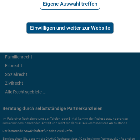
Preis der telefonischen Rechtsberatung
Eigene Auswahl treffen
2,99€/Min inkl. USt.
Einwilligen und weiter zur Website
Ratgeber Recht
Arbeitsrecht
Mietrecht
Familienrecht
Erbrecht
Sozialrecht
Zivilrecht
Alle Rechtsgebiete ...
Beratung durch selbstständige Partnerkanzleien
Im Falle einer Rechtsberatung per Telefon oder E-Mail kommt der Rechtsberatungsvertrag
immer mit dem beratenden Anwalt und nicht mit der DAHAG Rechtsservices AG zustande.
Der beratende Anwalt haftet für seine Auskünfte.
Bitte beachten Sie, dass wir als DAHAG Rechtsservices AG selbst keine Rechtsauskünfte erteilen