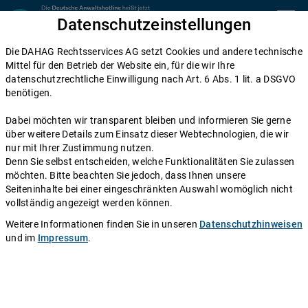
Zum Inhalt springen
Datenschutzeinstellungen
menu
Die DAHAG Rechtsservices AG setzt Cookies und andere technische
Home
Mittel für den Betrieb der Website ein, für die wir Ihre
datenschutzrechtliche Einwilligung nach Art. 6 Abs. 1 lit. a DSGVO
Diese Anwälte beraten Sie gerne
benötigen.
Die DAHAG Rechtsservices AG stellt ein technisches System zur
Dabei möchten wir transparent bleiben und informieren Sie gerne
Verfügung, das Anwälte und Ratsuchende zusammen bringt. Über
über weitere Details zum Einsatz dieser Webtechnologien, die wir
350 Partnerkanzleien aus ganz Deutschland beraten Sie über die
nur mit Ihrer Zustimmung nutzen.
Anwaltshotline – an 365 Tagen im Jahr. Während ihrer
Denn Sie selbst entscheiden, welche Funktionalitäten Sie zulassen
Telefonzeiten erreichen Sie die Partnerkanzleien der DAHAG
möchten. Bitte beachten Sie jedoch, dass Ihnen unsere
Rechtsservices AG über ihre persönliche Durchwahl.
Seiteninhalte bei einer eingeschränkten Auswahl womöglich nicht
vollständig angezeigt werden können.
Sie benötigen Beratung in einem bestimmten Rechtsgebiet? Dann
finden Sie alle Nummern hier:
Alle Rechtsgebiete
.
Weitere Informationen finden Sie in unseren
Datenschutzhinweisen
und im
Impressum
.
Rechtsanwältin
Christin Menner