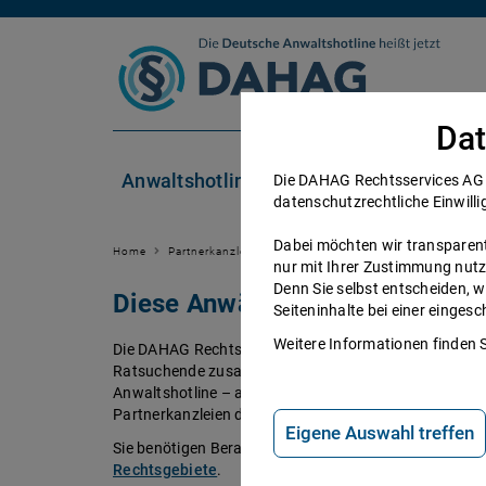
Zum Inhalt springen
Dat
Anwaltshotline
Rechtsgebiete
Die DAHAG Rechtsservices AG se
datenschutzrechtliche Einwilli
Dabei möchten wir transparent 
Home
Partnerkanzleien
nur mit Ihrer Zustimmung nutz
Denn Sie selbst entscheiden, w
Diese Anwälte beraten Sie ger
Seiteninhalte bei einer einge
Weitere Informationen finden 
Die DAHAG Rechtsservices AG stellt ein technisches 
Ratsuchende zusammen bringt. Über 350 Partnerkanzl
Anwaltshotline – an 365 Tagen im Jahr. Während ihrer 
Partnerkanzleien der DAHAG Rechtsservices AG über 
Eigene Auswahl treffen
Sie benötigen Beratung in einem bestimmten Rechtsge
Rechtsgebiete
.