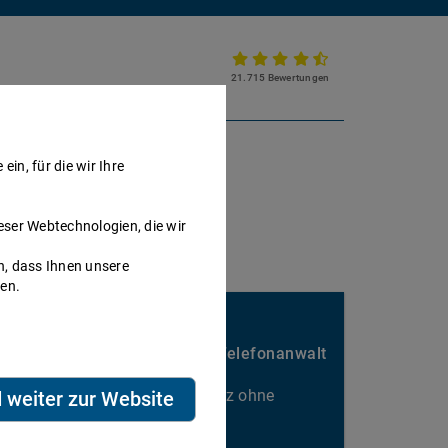
21.715 Bewertungen
Partnerkanzlei werden
in, für die wir Ihre
eser Webtechnologien, die wir
h, dass Ihnen unsere
nen.
Sie passen hier gut rein?
Nebenbei Geld verdienen als Telefonanwalt
Kalkulierbarer Honorarumsatz ohne
d weiter zur Website
Ausfallrisiko