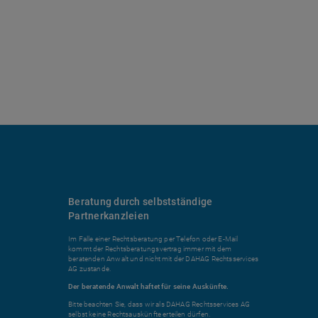
Beratung durch selbstständige
Partnerkanzleien
Im Falle einer Rechtsberatung per Telefon oder E-Mail
kommt der Rechtsberatungsvertrag immer mit dem
beratenden Anwalt und nicht mit der DAHAG Rechtsservices
AG zustande.
Der beratende Anwalt haftet für seine Auskünfte.
Bitte beachten Sie, dass wir als DAHAG Rechtsservices AG
selbst keine Rechtsauskünfte erteilen dürfen.