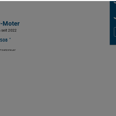
r-Moter
 seit 2022
*
 508
Umsatzsteuer