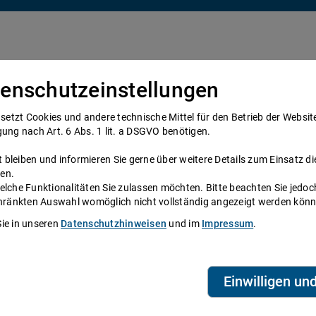
enschutzeinstellungen
Über uns
Anwälte
Telefonanwalt werden
tzt Cookies und andere technische Mittel für den Betrieb der Website e
gung nach Art. 6 Abs. 1 lit. a DSGVO benötigen.
bleiben und informieren Sie gerne über weitere Details zum Einsatz di
en.
elche Funktionalitäten Sie zulassen möchten. Bitte beachten Sie jedoc
ne
schränkten Auswahl womöglich nicht vollständig angezeigt werden kön
Sie in unseren
Datenschutzhinweisen
und im
Impressum
.
System zur Verfügung, das Anwälte und
eien aus ganz Deutschland beraten Sie über die
Telefonzeiten erreichen Sie die
ihre persönliche Durchwahl.
Einwilligen un
biet? Dann finden Sie alle Nummern hier:
Alle