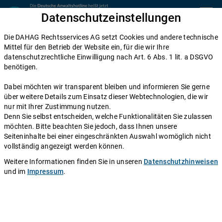
Zum Inhalt springen
Datenschutzeinstellungen
menu
Die DAHAG Rechtsservices AG setzt Cookies und andere technische
Home
Mittel für den Betrieb der Website ein, für die wir Ihre
datenschutzrechtliche Einwilligung nach Art. 6 Abs. 1 lit. a DSGVO
Diese Anwälte beraten Sie gerne
benötigen.
Die DAHAG Rechtsservices AG stellt ein technisches System zur
Dabei möchten wir transparent bleiben und informieren Sie gerne
Verfügung, das Anwälte und Ratsuchende zusammen bringt. Über
über weitere Details zum Einsatz dieser Webtechnologien, die wir
350 Partnerkanzleien aus ganz Deutschland beraten Sie über die
nur mit Ihrer Zustimmung nutzen.
Anwaltshotline – an 365 Tagen im Jahr. Während ihrer
Denn Sie selbst entscheiden, welche Funktionalitäten Sie zulassen
Telefonzeiten erreichen Sie die Partnerkanzleien der DAHAG
möchten. Bitte beachten Sie jedoch, dass Ihnen unsere
Rechtsservices AG über ihre persönliche Durchwahl.
Seiteninhalte bei einer eingeschränkten Auswahl womöglich nicht
vollständig angezeigt werden können.
Sie benötigen Beratung in einem bestimmten Rechtsgebiet? Dann
finden Sie alle Nummern hier:
Alle Rechtsgebiete
.
Weitere Informationen finden Sie in unseren
Datenschutzhinweisen
und im
Impressum
.
Rechtsanwalt
Albrecht Mauer