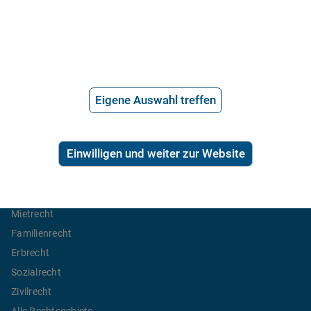
Telefonanwalt werden
Hilfe vom Anwalt
Telefonische Rechtsberatung
Anwaltssuche
Eigene Auswahl treffen
*
Preis der telefonischen Rechtsberatung
2,99€/Min inkl. USt.
Einwilligen und weiter zur Website
Ratgeber Recht
Arbeitsrecht
Mietrecht
Familienrecht
Erbrecht
Sozialrecht
Zivilrecht
Alle Rechtsgebiete ...